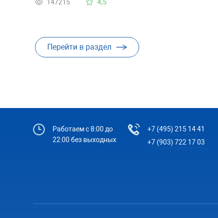
147215
4,5
через минут 15 холодильник начал работать. Та
он поработал какое-то время и вот уже прошло
около 2 часов и не слышу, чтоб работал. Это
Перейти в раздел
значит, уже не оживёт?
Работаем с 8:00 до
+7 (495) 215 14 41
22:00 без выходных
+7 (903) 722 17 03