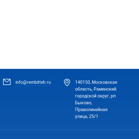
к
info@rembitteh.ru
140150, Московская
область, Раменский
городской округ, рп
Быково,
Праволинейная
улица, 25/1