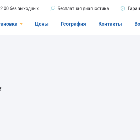
 22:00 без выходных
Бесплатная диагностика
Гаран
тановка
Цены
География
Контакты
Во
Стиральные машины
машины
Посудомоечные машины
ые машины
Кондиционеры
?
ели
афы