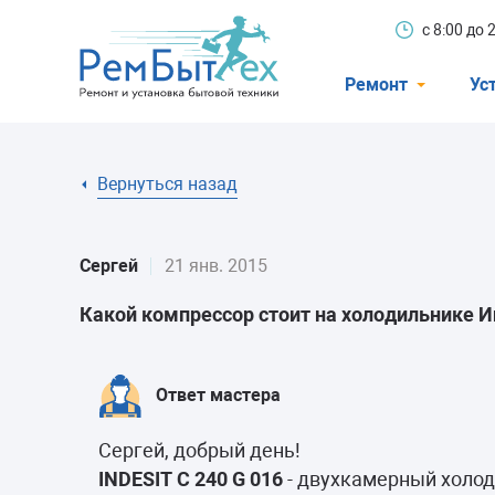
с 8:00 до
Ремонт
Ус
Холодильники
Вернуться назад
Стиральные 
Посудомоечн
Сергей
21 янв. 2015
Телевизоры
Какой компрессор стоит на холодильнике 
Кондиционеры
Варочные пан
Ответ мастера
Электроплиты
Сергей, добрый день!
Духовные шк
INDESIT C 240 G 016
- двухкамерный холо