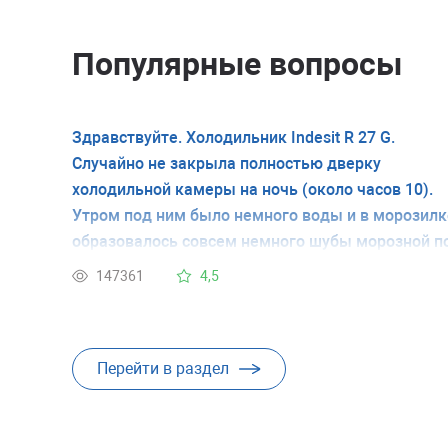
Популярные вопросы
Здравствуйте. Холодильник Indesit R 27 G.
Случайно не закрыла полностью дверку
холодильной камеры на ночь (около часов 10).
Утром под ним было немного воды и в морозилк
образовалось совсем немного шубы морозной п
стенке. Дверь холодильной камеры закрыла и
147361
4,5
через минут 15 холодильник начал работать. Та
он поработал какое-то время и вот уже прошло
около 2 часов и не слышу, чтоб работал. Это
Перейти в раздел
значит, уже не оживёт?