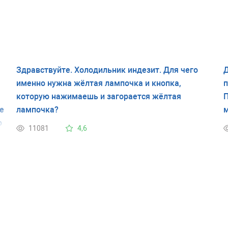
Здравствуйте. Холодильник индезит. Для чего
Д
именно нужна жёлтая лампочка и кнопка,
п
которую нажимаешь и загорается жёлтая
П
е
лампочка?
м
о
11081
4,6
к