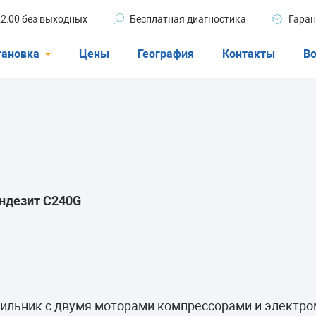
 22:00 без выходных
Бесплатная диагностика
Гаран
тановка
Цены
География
Контакты
Во
Стиральные машины
машины
Посудомоечные машины
ые машины
Кондиционеры
Индезит C240G
ели
афы
дильник с двумя моторами компрессорами и электр