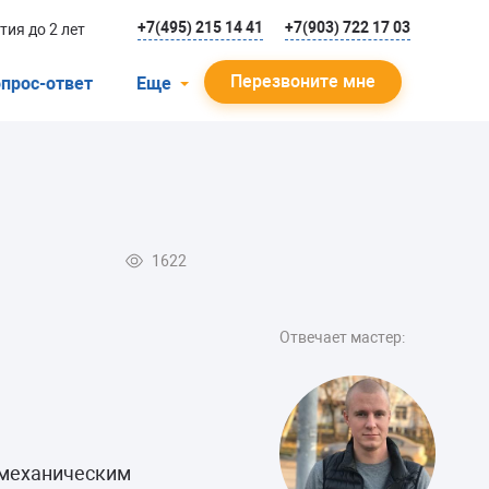
+7(495) 215 14 41
+7(903) 722 17 03
тия до 2 лет
Перезвоните мне
прос-ответ
Еще
О компании
Гарантийный случай
Отзывы
1622
Мастера
Блог
Отвечает мастер:
Вакансии
Инструкции
омеханическим