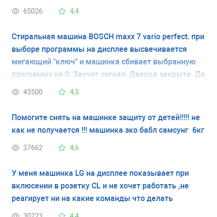
65026
4,4
Стиральная машина BOSCH maxx 7 vario perfect. при
выборе программы на дисплее высвечивается
мигающий "ключ" и машинка сбивает выбранную
программу на 0. Звучит сигнал. Дверца закрыта. До
этого машинка работала хорошо. У меня нет
43500
4,5
инструкции и я не знаю что обозначает мигающий
ключ. Спасибо.
Помогите снять на машинке защиту от детей!!!!! не
как не получается !!! машинка эко бабл самсунг 6кг
37662
4,6
У меня машинка LG на дисплее показывает при
вклюсении в розетку CL и не хочет работать ,не
реагирует ни на какие команды что делать
30723
4,4