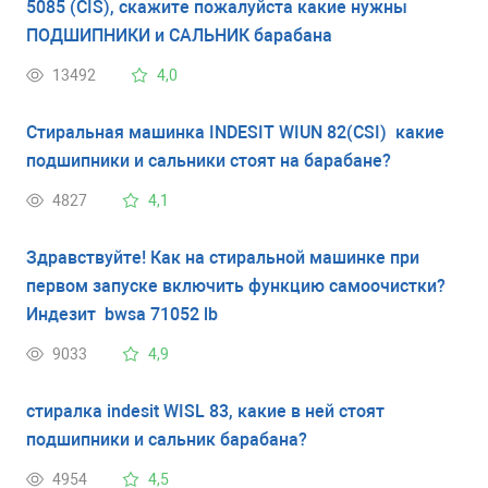
5085 (CIS), скажите пожалуйста какие нужны
ПОДШИПНИКИ и САЛЬНИК барабана
13492
4,0
Стиральная машинка INDESIT WIUN 82(CSI) какие
подшипники и сальники стоят на барабане?
4827
4,1
Здравствуйте! Как на стиральной машинке при
первом запуске включить функцию самоочистки?
Индезит bwsa 71052 lb
9033
4,9
стиралка indesit WISL 83, какие в ней стоят
подшипники и сальник барабана?
4954
4,5