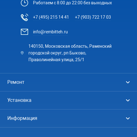
Работаем с 8:00 до 22:00 без выходных
+7 (495) 215 14 41
+7 (903) 722 17 03
info@rembitteh.ru
140150, Московская область, Раменский
городской округ, рп Быково,
Праволинейная улица, 25/1
Ремонт
Холодильники
Установка
Стиральные машины
Стиральные машины
Информация
Посудомоечные машины
Посудомоечные машины
Цены
Телевизоры