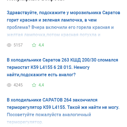
Здравствуйте, подскажите у морозильника Саратов
горит красная и зеленая лампочка, в чем
проблема? Вчера включили его горела красная и
желтая лампочка,потом красная потухла и
переключили кнопку стала гореть только зеленая.
5157
4,4
Сегодня заложили новых продуктов на заморозку и
загорелась красная, теперь горят две красная и
В холодильнике Саратов 263 КШД 200/30 сломался
зеленая
термостат К59 L4155 6 28 01S. Немогу
найти,подскажите есть аналог?
4245
4,4
В холодильнике САРАТОВ 264 закончился
терморегулятор К59 L4155. Такой же найти не могу.
Посоветуйте пожалуйста аналогичный
терморегулятор.