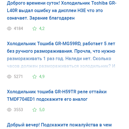
Доброго времени суток! Холодильник Toshiba GR-
L40R выдал ошибку на дисплеи H3E что это
означает. Зарание благодарен
4184
4,2
Холодильник Тошиба GR-MG59RD, работает 5 лет
без ручного размораживания. Прочла, что нужно
размораживать 1 раз год. Наледи нет. Сколько
часов должен размораживаться холодильник? И
нужно ли это делать? Холодильник чистый. запаха
5271
4,9
нет.
Холодильник тошиба GR-H59TR реле оттайки
TMDF704ED1 подскажите его аналог
3553
5,0
Добрый вечер! Подскажите пожалуйства в чем