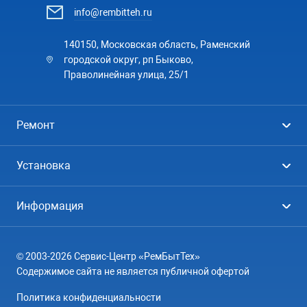
info@rembitteh.ru
140150, Московская область, Раменский
городской округ, рп Быково,
Праволинейная улица, 25/1
Ремонт
Холодильники
Установка
Стиральные машины
Стиральные машины
Информация
Посудомоечные машины
Посудомоечные машины
Цены
Телевизоры
Кондиционеры
© 2003-2026 Сервис-Центр «РемБытТех»
География
Кондиционеры
Содержимое сайта не является публичной офертой
Контакты
Варочные панели
Политика конфиденциальности