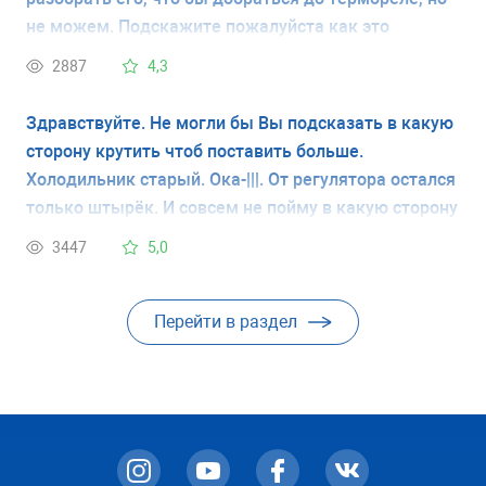
не можем. Подскажите пожалуйста как это
сделать, как разобрать холодильник ( двигатель
2887
4,3
снимали, там нет ни чего , поставили обратно)?
Здравствуйте. Не могли бы Вы подсказать в какую
сторону крутить чтоб поставить больше.
Холодильник старый. Ока-|||. От регулятора остался
только штырёк. И совсем не пойму в какую сторону
крутить. За ранее благодарю.
3447
5,0
Перейти в раздел