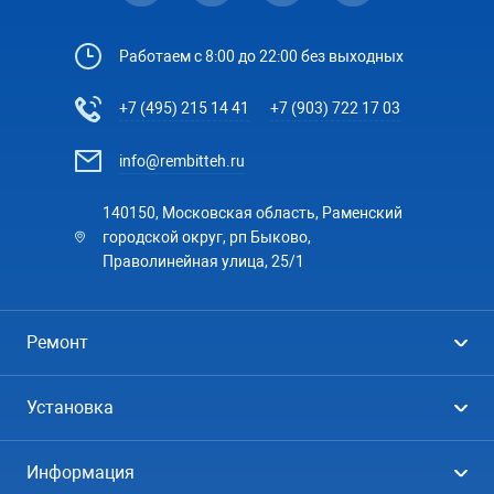
Работаем с 8:00 до 22:00 без выходных
+7 (495) 215 14 41
+7 (903) 722 17 03
info@rembitteh.ru
140150, Московская область, Раменский
городской округ, рп Быково,
Праволинейная улица, 25/1
Ремонт
Холодильники
Установка
Стиральные машины
Стиральные машины
Информация
Посудомоечные машины