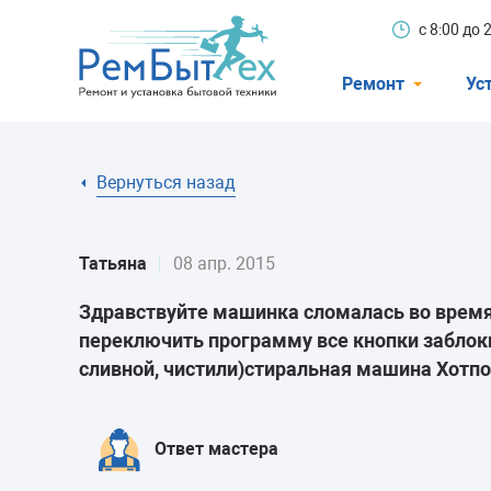
с 8:00 до
Ремонт
Ус
Холодильники
Вернуться назад
Стиральные 
Посудомоечн
Татьяна
08 апр. 2015
Телевизоры
Здравствуйте машинка сломалась во время 
Кондиционеры
переключить программу все кнопки заблоки
Варочные пан
сливной, чистили)стиральная машина Хотп
Электроплиты
Духовные шк
Ответ мастера