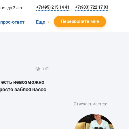
+7(495) 215 14 41
+7(903) 722 17 03
тия до 2 лет
Перезвоните мне
прос-ответ
Еще
О компании
Гарантийный случай
Отзывы
741
Мастера
о есть невозможно
Блог
росто заблся насос
Вакансии
Отвечает мастер:
Инструкции