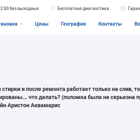
 22:00 без выходных
Бесплатная диагностика
Гаран
тановка
Цены
География
Контакты
Во
Стиральные машины
машины
Посудомоечные машины
ые машины
Кондиционеры
стирки и после ремонта работает только на слив, т
рованы... что делать? (поломка была не серьезна п
ели
ойн Аристон Аквамарис
афы