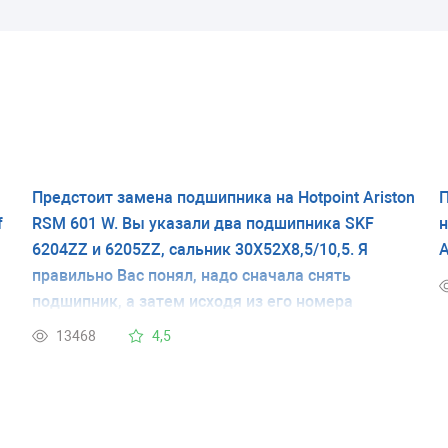
Предстоит замена подшипника на Hotpoint Ariston
П
f
RSM 601 W. Вы указали два подшипника SKF
н
6204ZZ и 6205ZZ, сальник 30Х52Х8,5/10,5. Я
А
правильно Вас понял, надо сначала снять
подшипник, а затем исходя из его номера
сделать заказ подшипника, сальника, смазку.
13468
4,5
Сложить всю разборку в кухне по середине и
отправляться на поиски?