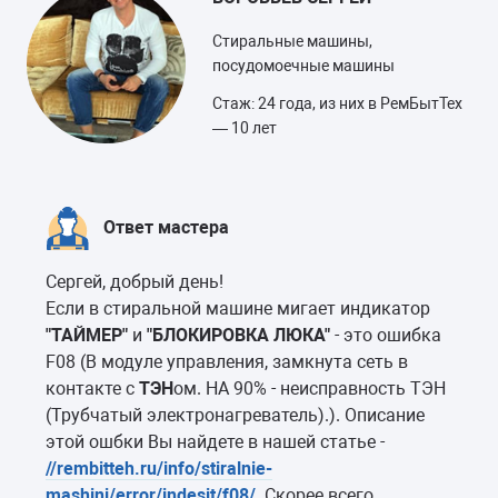
Стиральные машины,
посудомоечные машины
Стаж: 24 года, из них в РемБытТех
— 10 лет
Ответ мастера
Сергей, добрый день!
Если в стиральной машине мигает индикатор
"ТАЙМЕР"
и
"БЛОКИРОВКА ЛЮКА"
- это ошибка
F08 (В модуле управления, замкнута сеть в
контакте с
ТЭН
ом. НА 90% - неисправность ТЭН
(Трубчатый электронагреватель).). Описание
этой ошбки Вы найдете в нашей статье -
//rembitteh.ru/info/stiralnie-
mashini/error/indesit/f08/
. Скорее всего