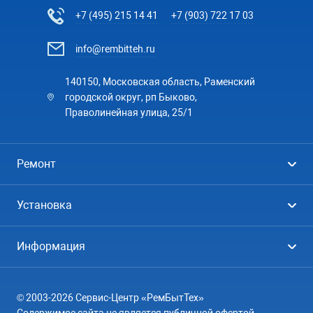
+7 (495) 215 14 41
+7 (903) 722 17 03
info@rembitteh.ru
140150, Московская область, Раменский
городской округ, рп Быково,
Праволинейная улица, 25/1
Ремонт
Холодильники
Установка
Стиральные машины
Стиральные машины
Информация
Посудомоечные машины
Посудомоечные машины
Цены
Телевизоры
Кондиционеры
© 2003-2026 Сервис-Центр «РемБытТех»
География
Кондиционеры
Содержимое сайта не является публичной офертой