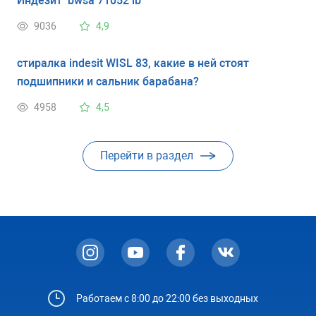
Индезит bwsa 71052 lb
9036
4,9
стиралка indesit WISL 83, какие в ней стоят
подшипники и сальник барабана?
4958
4,5
Перейти в раздел
Работаем с 8:00 до 22:00 без выходных