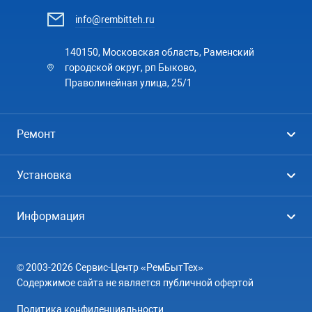
info@rembitteh.ru
140150, Московская область, Раменский
городской округ, рп Быково,
Праволинейная улица, 25/1
Ремонт
Холодильники
Установка
Стиральные машины
Стиральные машины
Информация
Посудомоечные машины
Посудомоечные машины
Цены
Телевизоры
Кондиционеры
© 2003-2026 Сервис-Центр «РемБытТех»
География
Кондиционеры
Содержимое сайта не является публичной офертой
Контакты
Варочные панели
Политика конфиденциальности