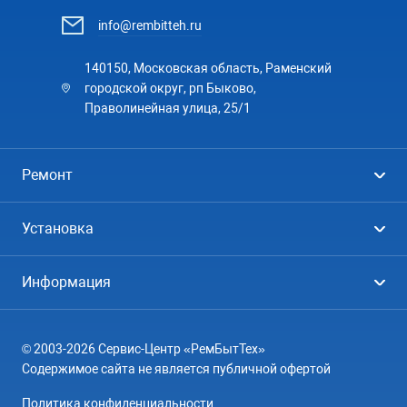
info@rembitteh.ru
140150, Московская область, Раменский
городской округ, рп Быково,
Праволинейная улица, 25/1
Ремонт
Холодильники
Установка
Стиральные машины
Стиральные машины
Информация
Посудомоечные машины
Посудомоечные машины
Цены
Телевизоры
Кондиционеры
© 2003-2026 Сервис-Центр «РемБытТех»
География
Кондиционеры
Содержимое сайта не является публичной офертой
Контакты
Варочные панели
Политика конфиденциальности