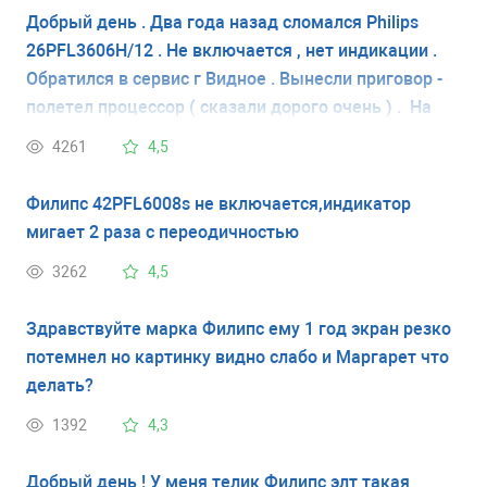
Добрый день . Два года назад сломался Philips
26PFL3606H/12 . Не включается , нет индикации .
Обратился в сервис г Видное . Вынесли приговор -
полетел процессор ( сказали дорого очень ) . На
этом и остановился , купил новый . Сейчас при
4261
4,5
наведении порядка в квартире опять столкнулся с
ним . Вроде бы и выбросить . Но что то
Филипс 42PFL6008s не включается,индикатор
подсказывает - может и отремонтировать .
мигает 2 раза с переодичностью
Скажите пожалуйста - насколько дорого встанет
3262
4,5
ремонт ? Заранее спасибо за ответ и возможно
дальнейшее сотрудничество ( я в смысле ремонта )
Здравствуйте марка Филипс ему 1 год экран резко
. Виктор . 8 925 795 ** 68
потемнел но картинку видно слабо и Маргарет что
делать?
1392
4,3
Добрый день ! У меня телик Филипс элт такая