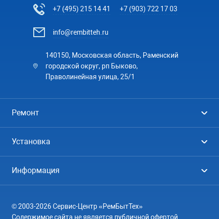
+7 (495) 215 14 41
+7 (903) 722 17 03
info@rembitteh.ru
140150, Московская область, Раменский
городской округ, рп Быково,
Праволинейная улица, 25/1
Ремонт
Холодильники
Установка
Стиральные машины
Стиральные машины
Информация
Посудомоечные машины
Посудомоечные машины
Цены
Телевизоры
Кондиционеры
© 2003-2026 Сервис-Центр «РемБытТех»
География
Кондиционеры
Содержимое сайта не является публичной офертой