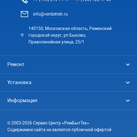
info@rembitteh.ru
140150, Московская область, Раменский
городской округ, рп Быково,
Праволинейная улица, 25/1
Ремонт
Холодильники
Установка
Стиральные машины
Стиральные машины
Информация
Посудомоечные машины
Посудомоечные машины
Цены
Телевизоры
Кондиционеры
© 2003-2026 Сервис-Центр «РемБытТех»
География
Кондиционеры
Содержимое сайта не является публичной офертой