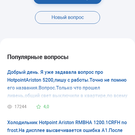
Новый вопрос
Популярные вопросы
Добрый день. Я уже задавала вопрос про
HotpointAriston 5200,пишу с работы.Точно не помню
его названия.Вопрос.Только что прошел
ливень,общий свет выключили в квартире,по всему
дому.Получается это первая разморозка.А как
17244
4,0
правильно его размораживать? Холодильник
новый,купили 4 декабря 16 года.Он
Холодильник Hotpoint Ariston RMBHA 1200.1CRFH no
саморазмораживающийся. Есть уровень
frost.На дисплее высвечивается ошибка А1.После
0°.Помогите.