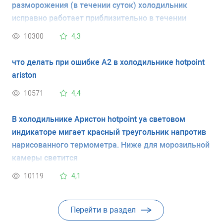
разморожения (в течении суток) холодильник
исправно работает приблизительно в течении
месяца, затем обратно высвечивается ошибка
10300
4,3
А1.Опять приходится его размораживать.
что делать при ошибке А2 в холодильнике hotpoint
ariston
10571
4,4
В холодильнике Аристон hotpoint yа световом
индикаторе мигает красный треугольник напротив
нарисованного термометра. Ниже для морозильной
камеры светится
А1Подробнее: https://rembitteh.ru/ask-answer/55961/
10119
4,1
Перейти в раздел