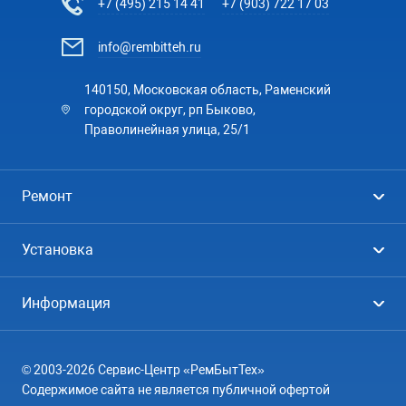
+7 (495) 215 14 41
+7 (903) 722 17 03
info@rembitteh.ru
140150, Московская область, Раменский
городской округ, рп Быково,
Праволинейная улица, 25/1
Ремонт
Холодильники
Установка
Стиральные машины
Стиральные машины
Информация
Посудомоечные машины
Посудомоечные машины
Цены
Телевизоры
Кондиционеры
© 2003-2026 Сервис-Центр «РемБытТех»
География
Кондиционеры
Содержимое сайта не является публичной офертой