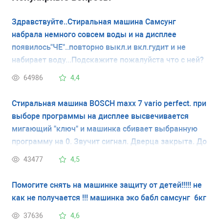
Здравствуйте..Стиральная машина Самсунг
набрала немного совсем воды и на дисплее
появилось"ЧЕ"..повторно выкл.и вкл.гудит и не
набирает воду...Подскажите пожалуйста что с ней?
64986
4,4
Стиральная машина BOSCH maxx 7 vario perfect. при
выборе программы на дисплее высвечивается
мигающий "ключ" и машинка сбивает выбранную
программу на 0. Звучит сигнал. Дверца закрыта. До
этого машинка работала хорошо. У меня нет
43477
4,5
инструкции и я не знаю что обозначает мигающий
ключ. Спасибо.
Помогите снять на машинке защиту от детей!!!!! не
как не получается !!! машинка эко бабл самсунг 6кг
37636
4,6