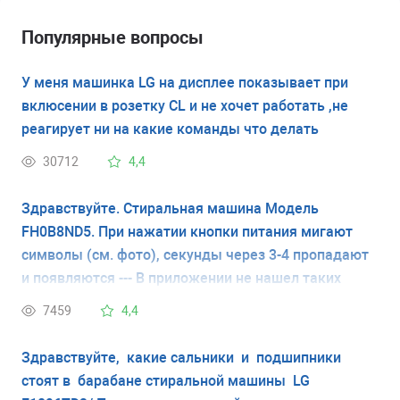
Популярные вопросы
У меня машинка LG на дисплее показывает при
вклюсении в розетку CL и не хочет работать ,не
реагирует ни на какие команды что делать
30712
4,4
Здравствуйте. Стиральная машина Модель
FH0B8ND5. При нажатии кнопки питания мигают
символы (см. фото), секунды через 3-4 пропадают
и появляются --- В приложении не нашел таких
кодов ошибки. Что это значит и как исправить?
7459
4,4
Спасибо.
Здравствуйте, какие сальники и подшипники
стоят в барабане стиральной машины LG