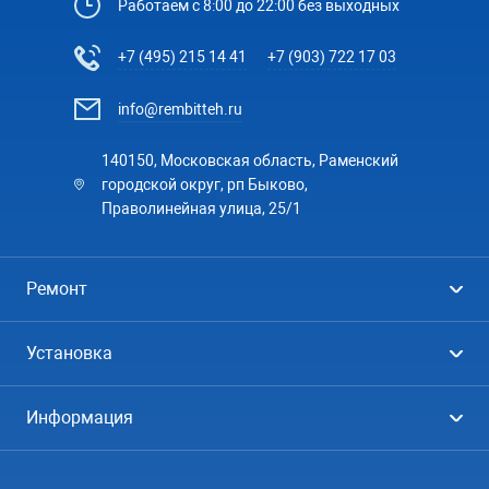
Работаем с 8:00 до 22:00 без выходных
+7 (495) 215 14 41
+7 (903) 722 17 03
info@rembitteh.ru
140150, Московская область, Раменский
городской округ, рп Быково,
Праволинейная улица, 25/1
Ремонт
Холодильники
Установка
Стиральные машины
Стиральные машины
Информация
Посудомоечные машины
Посудомоечные машины
Цены
Телевизоры
Кондиционеры