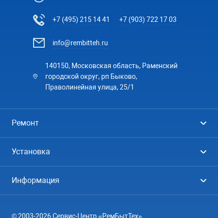
+7 (495) 215 14 41
+7 (903) 722 17 03
info@rembitteh.ru
140150, Московская область, Раменский
городской округ, рп Быково,
Праволинейная улица, 25/1
Ремонт
Холодильники
Установка
Стиральные машины
Стиральные машины
Информация
Посудомоечные машины
Посудомоечные машины
Цены
Телевизоры
Кондиционеры
© 2003-2026 Сервис-Центр «РемБытТех»