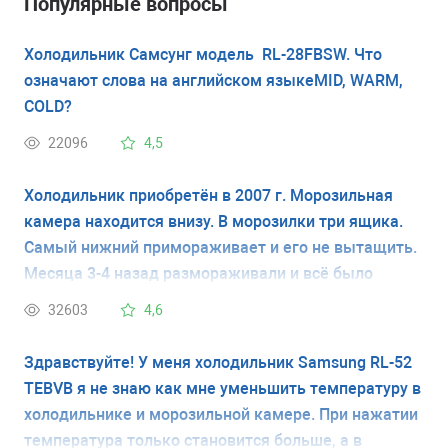
Популярные вопросы
Холодильник Самсунг модель RL-28FBSW. Что
означают слова на английском языкеMID, WARM,
COLD?
22096
4,5
Холодильник приобретён в 2007 г. Морозильная
камера находится внизу. В морозилки три ящика.
Самый нижний примораживает и его не вытащить.
Месяца 3-4 назад размораживали и всё было
нормально, но прошло время и вновь стало нижний
32603
4,6
примораживать и его не вытащить. Модель нашего
холодильника - Самсунг RL44QEUS.
Здравствуйте! У меня холодильник Samsung RL-52
TEBVB я не знаю как мне уменьшить температуру в
холодильнике и морозильной камере. При нажатии
температура только становится больше, а в