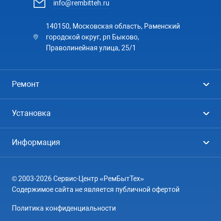
info@rembitteh.ru
140150, Московская область, Раменский
городской округ, рп Быково,
Праволинейная улица, 25/1
Ремонт
Холодильники
Установка
Стиральные машины
Стиральные машины
Информация
Посудомоечные машины
Посудомоечные машины
Цены
Телевизоры
Кондиционеры
© 2003-2026 Сервис-Центр «РемБытТех»
География
Кондиционеры
Содержимое сайта не является публичной офертой
Контакты
Варочные панели
Политика конфиденциальности