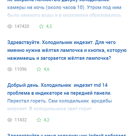
камеры на ночь (около часов 10). Утром под ним
было немного воды и в морозилке образовалось
совсем немного шубы морозной по стенке. Дверь
147420
4,5
холодильной камеры закрыла и через минут 15
холодильник начал работать. Так он поработал
Здравствуйте. Холодильник индезит. Для чего
какое-то время и вот уже прошло около 2 часов и
именно нужна жёлтая лампочка и кнопка, которую
не слышу, чтоб работал. Это значит, уже не
нажимаешь и загорается жёлтая лампочка?
оживёт?
11096
4,6
Добрый день. Холодильник индезит md 14
проблема в индикаторе на передней панели.
Перестал гореть. Сам холодильник вродебы
морозит. В холодильнике свет горит
11432
4,2
Здравствуйте у меня холодильник Indesit работает