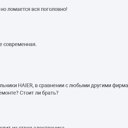
 но ломается вся поголовно!
ее современная.
льники HAIER, в сравнении с любыми другими фирм
емонте? Стоит ли брать?
одит из строя электроника.