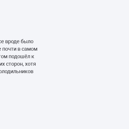
се вроде было
е почти в самом
отом подошёл к
их сторон, хотя
холодильников