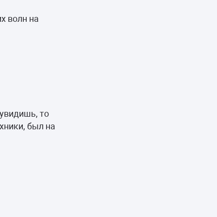
х волн на
 увидишь, то
хники, был на