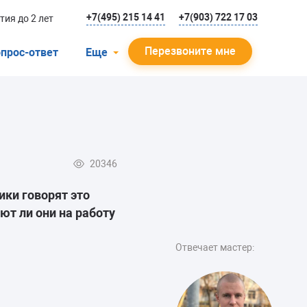
+7(495) 215 14 41
+7(903) 722 17 03
тия до 2 лет
Перезвоните мне
прос-ответ
Еще
О компании
Гарантийный случай
Отзывы
20346
Мастера
ики говорят это
Блог
ют ли они на работу
Вакансии
Отвечает мастер:
Инструкции