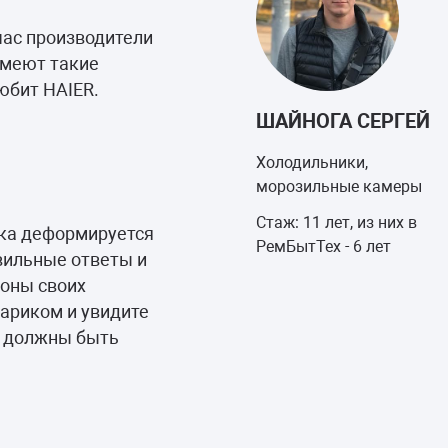
йчас производители
имеют такие
любит HAIER.
ШАЙНОГА СЕРГЕЙ
Холодильники,
морозильные камеры
Стаж: 11 лет, из них в
ика деформируется
РемБытТех - 6 лет
вильные ответы и
оны своих
нариком и увидите
и должны быть