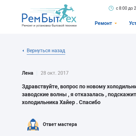
с 8:00 до
Ремонт
Ус
Холодильники
Вернуться назад
Стиральные 
Посудомоечн
Лена
28 окт. 2017
Телевизоры
Здравствуйте, вопрос по новому холодильник
Кондиционеры
заводские волны , я отказалась , подскажи
Варочные пан
холодильника Хайер . Спасибо
Электроплиты
Духовные шк
Ответ мастера