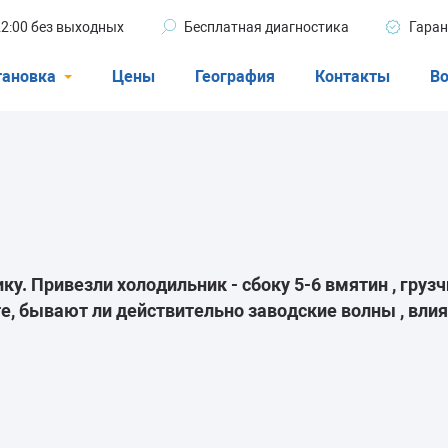
 22:00 без выходных
Бесплатная диагностика
Гаран
тановка
Цены
География
Контакты
Во
Стиральные машины
машины
Посудомоечные машины
ые машины
Кондиционеры
у. Привезли холодильник - сбоку 5-6 вмятин , грузч
те, бывают ли действительно заводские волны , влия
ели
афы