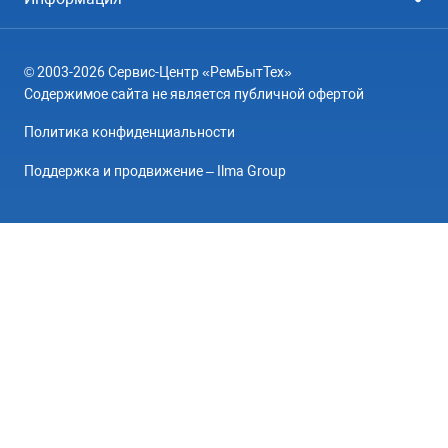
Посудомоечные машины
Посудомоечные машины
Цены
Телевизоры
Кондиционеры
© 2003-2026 Сервис-Центр «РемБытТех»
География
Кондиционеры
Содержимое сайта не является публичной офертой
Контакты
Варочные панели
Политика конфиденциальности
Вопрос-ответ
Электроплиты
Поддержка и продвижение – Ilma Group
О компании
Духовные шкафы
Гарантийный случай
Морозильные камеры
Отзывы
Сушильные машины
Мастера
Блог
Вакансии