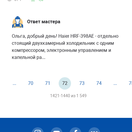
Ответ мастера
Ольга, добрый день! Haier HRF-398AE - отдельно
стоящий двухкамерный холодильник с одним
компрессором, электронным управлением и
капельной ра...
1
...
70
71
72
73
74
...
7
1421-1440 из
1 549