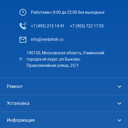
Работаем с 8:00 до 22:00 без выходных
+7 (495) 215 14 41
+7 (903) 722 17 03
info@rembitteh.ru
140150, Московская область, Раменский
городской округ, рп Быково,
Праволинейная улица, 25/1
Ремонт
Холодильники
Установка
Стиральные машины
Стиральные машины
Информация
Посудомоечные машины
Посудомоечные машины