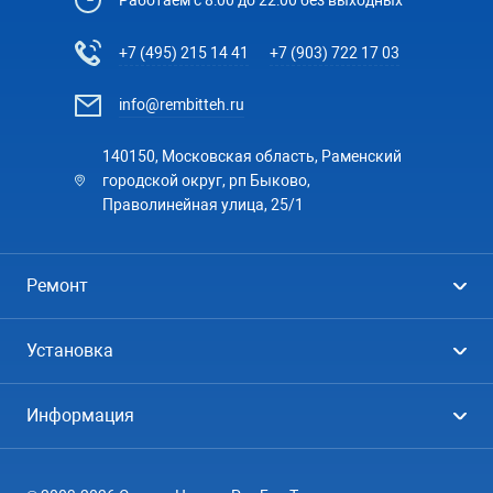
Работаем с 8:00 до 22:00 без выходных
+7 (495) 215 14 41
+7 (903) 722 17 03
info@rembitteh.ru
140150, Московская область, Раменский
городской округ, рп Быково,
Праволинейная улица, 25/1
Ремонт
Холодильники
Установка
Стиральные машины
Стиральные машины
Информация
Посудомоечные машины
Посудомоечные машины
Цены
Телевизоры
Кондиционеры