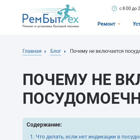
с 8:00 до
Ремонт
Ус
Холодильники
Главная
Блог
Почему не включается посу
Стиральные 
Посудомоечн
ПОЧЕМУ НЕ В
Телевизоры
Кондиционеры
ПОСУДОМОЕЧ
Варочные пан
Электроплиты
Содержание:
Духовные шк
Что делать, если нет индикации в посудо