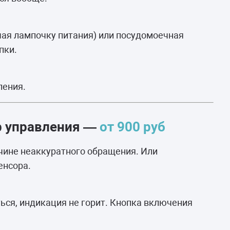
чая лампочку питания) или посудомоечная
пки.
ления.
р управления —
от 900 руб
ичине неаккуратного обращения. Или
енсора.
ся, индикация не горит. Кнопка включения