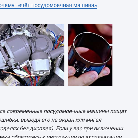
очему течёт посудомоечная машина»
.
все современные посудомоечные машины пищат
ошибки, выводя его на экран или мигая
делях без дисплея). Если у вас при включении
вки обратитесь к инструкции по эксплуатации.