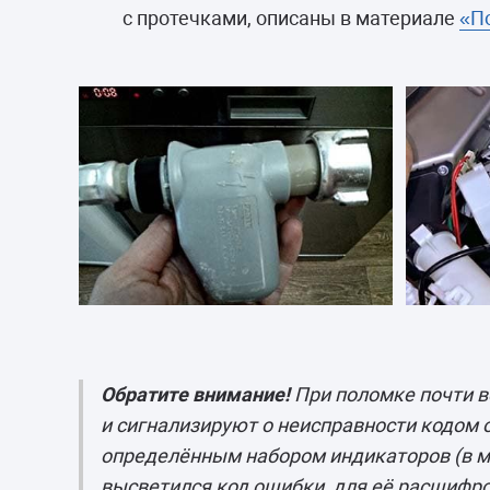
с протечками, описаны в материале
«П
Обратите внимание!
При поломке почти 
и сигнализируют о неисправности кодом 
определённым набором индикаторов (в мо
высветился код ошибки, для её расшифро