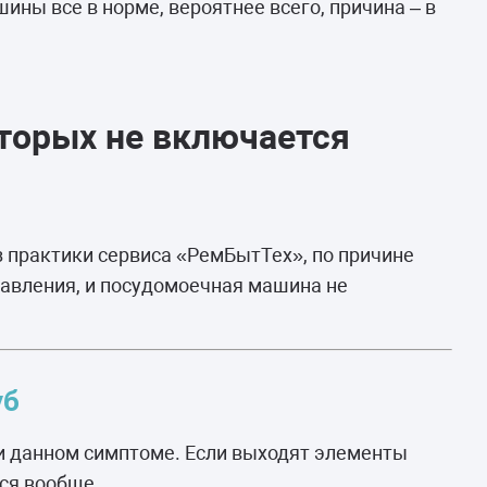
ны все в норме, вероятнее всего, причина – в
оторых не включается
 практики сервиса «РемБытТех», по причине
равления, и посудомоечная машина не
уб
и данном симптоме. Если выходят элементы
тся вообще.