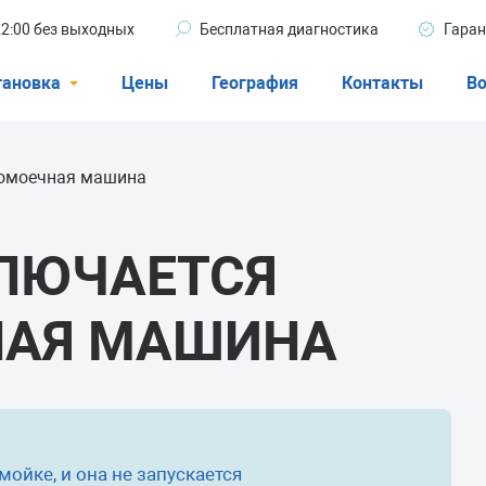
 22:00 без выходных
Бесплатная диагностика
Гаран
тановка
Цены
География
Контакты
Во
Стиральные машины
домоечная машина
машины
Посудомоечные машины
ые машины
Кондиционеры
КЛЮЧАЕТСЯ
НАЯ МАШИНА
ели
афы
мойке, и она не запускается