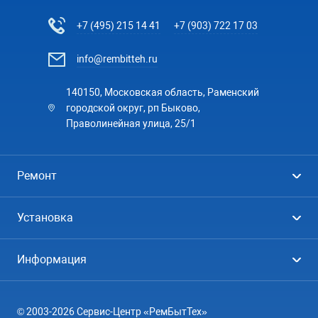
+7 (495) 215 14 41
+7 (903) 722 17 03
info@rembitteh.ru
140150, Московская область, Раменский
городской округ, рп Быково,
Праволинейная улица, 25/1
Ремонт
Холодильники
Установка
Стиральные машины
Стиральные машины
Информация
Посудомоечные машины
Посудомоечные машины
Цены
Телевизоры
Кондиционеры
© 2003-2026 Сервис-Центр «РемБытТех»
География