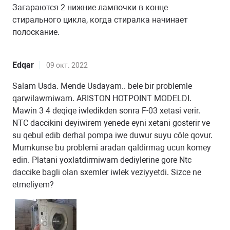
Загараются 2 нижние лампочки в конце
стирального цикла, когда стиралка начинает
полоскание.
Edqar
09 окт. 2022
Salam Usda. Mende Usdayam.. bele bir problemle
qarwilawmiwam. ARISTON HOTPOINT MODELDI.
Mawin 3 4 deqiqe iwledikden sonra F-03 xetasi verir.
NTC daccikini deyiwirem yenede eyni xetani gosterir ve
su qebul edib derhal pompa iwe duwur suyu cöle qovur.
Mumkunse bu problemi aradan qaldirmag ucun komey
edin. Platani yoxlatdirmiwam dediylerine gore Ntc
daccike bagli olan sxemler iwlek veziyyetdi. Sizce ne
etmeliyem?