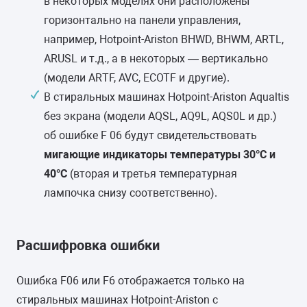
в некоторых моделях они расположены
горизонтально на панели управления,
например, Hotpoint-Ariston BHWD, BHWM, ARTL,
ARUSL и т.д., а в некоторых — вертикально
(модели ARTF, AVC, ECOTF и другие).
В стиральных машинах Hotpoint-Ariston Aqualtis
без экрана (модели AQSL, AQ9L, AQS0L и др.)
об ошибке F 06 будут свидетельствовать
мигающие индикаторы температуры 30°С и
40°С
(вторая и третья температурная
лампочка снизу соответственно).
Расшифровка ошибки
Ошибка F06 или F6 отображается только на
стиральных машинах Hotpoint-Ariston с