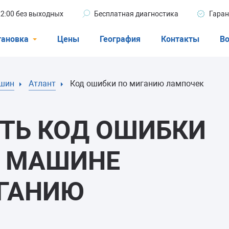
 22:00 без выходных
Бесплатная диагностика
Гаран
тановка
Цены
География
Контакты
Во
Стиральные машины
ашин
Атлант
Код ошибки по миганию лампочек
машины
Посудомоечные машины
ые машины
Кондиционеры
ТЬ КОД ОШИБКИ
Й МАШИНЕ
ели
ИГАНИЮ
афы