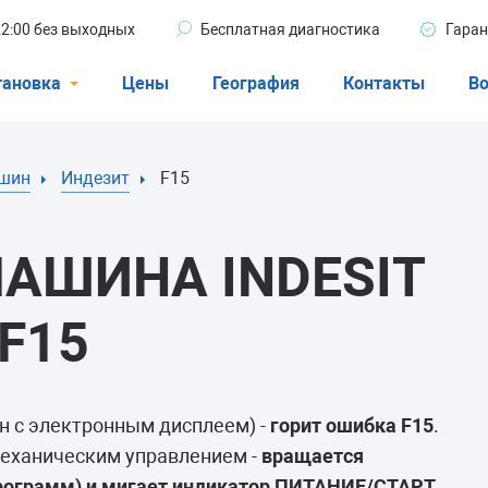
 22:00 без выходных
Бесплатная диагностика
Гаран
тановка
Цены
География
Контакты
Во
Стиральные машины
ашин
Индезит
F15
машины
Посудомоечные машины
ые машины
Кондиционеры
АШИНА INDESIT
F15
ели
 с электронным дисплеем) -
горит ошибка F15
.
афы
механическим управлением -
вращается
программ) и мигает индикатор ПИТАНИЕ/СТАРТ