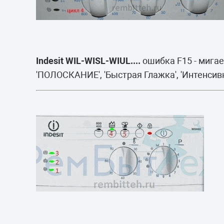
Indesit WIL-WISL-WIUL....
ошибка F15 - мига
'ПОЛОСКАНИЕ', 'Быстрая Глажка', 'Интенсивн