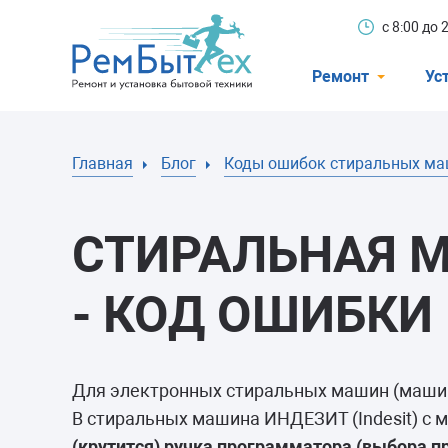
с 8:00 до
Ремонт
Ус
Холодильники
Главная
Блог
Коды ошибок стиральных м
Стиральные 
Посудомоечн
СТИРАЛЬНАЯ М
Телевизоры
Кондиционеры
- КОД ОШИБКИ 
Варочные пан
Электроплиты
Для электронных стиральных машин (машин
Духовные шк
В стиральных машина ИНДЕЗИТ (Indesit) с 
(крутится) ручка программатора (выбора 