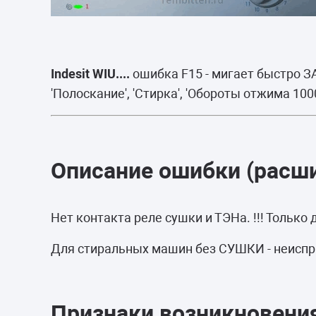
Indesit WIU....
ошибка F15 - мигает быстро З
'Полоскание', 'Стирка', 'Обороты отжима 100
Описание ошибки (расш
Нет контакта реле сушки и ТЭНа. !!! Только
Для стиральных машин без СУШКИ - неисп
Признаки возникновени