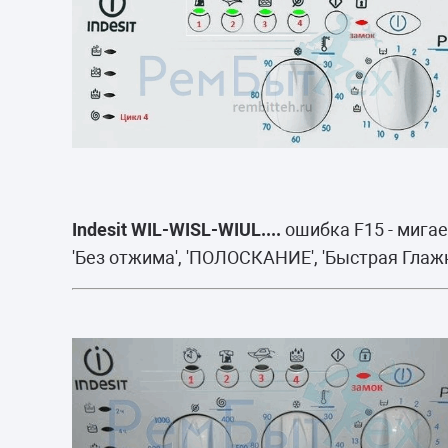
Indesit WIL-WISL-WIUL....
ошибка F15 - мига
'Без отжима', 'ПОЛОСКАНИЕ', 'Быстрая Глажк