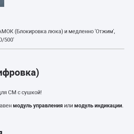
АМОК (Блокировка люка) и медленно 'Отжим',
0/500'
ифровка)
 для СМ с сушкой!
равен
модуль управления
или
модуль индикации
.
я