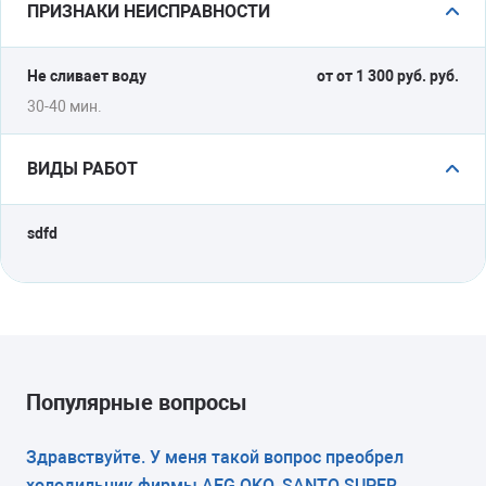
ПРИЗНАКИ НЕИСПРАВНОСТИ
КОЛИЧЕСТВО КАМЕР
Не сливает воду
от от 1 300 руб. руб.
1
30-40 мин.
РАЗМЕРЫ (ШXГXВ)
ВИДЫ РАБОТ
59.5x60x180 см
sdfd
КОЛИЧЕСТВО КОМПРЕССОРОВ
1
РАЗМОРАЖИВАНИЕ МОРОЗИЛЬНОЙ КАМЕРЫ
ручное
Популярные вопросы
РАЗМОРАЖИВАНИЕ ХОЛОДИЛЬНОЙ КАМЕРЫ
Здравствуйте. У меня такой вопрос преобрел
-
холодильник фирмы AEG OKO_SANTO SUPER