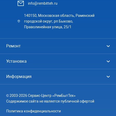
info@rembitteh.ru
140150, Московская область, Раменский
городской округ, рп Быково,
Праволинейная улица, 25/1
Ремонт
Холодильники
Установка
Стиральные машины
Стиральные машины
Информация
Посудомоечные машины
Посудомоечные машины
Цены
Телевизоры
Кондиционеры
© 2003-2026 Сервис-Центр «РемБытТех»
География
Кондиционеры
Содержимое сайта не является публичной офертой
Контакты
Варочные панели
Политика конфиденциальности