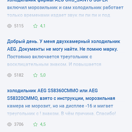
включил морозильник и сам холодильник работает
ЭНЕРГОПОТРЕБЛЕНИЕ
только временами издает звук пи пи пи и под
класс A
знаком трехульника мигает постоянно красная
5115
4,1
лампочка, и еще напишите пожалуста скока
ЦВЕТ
должно быть градусы в морозилки и в самом
Добрый день. У меня двухкамерный холодильник
-
холодильнике хотел настроеть градусы. Благодарю
AEG. Документы не могу найти. Не помню марку.
зарание спосибо большое.
Постоянно включается треугольник с
ХЛАДАГЕНТ
восклицательным знаком. И повышается
-
температура в морозильной камере. В чем дело?
5182
5,0
Где посмотреть модель холодильника? только на
ВЕС
задней стенке? и где почитать про установки на
холодильник AEG S58360CMMO или AEG
внешнем мониторе?
-
S58320CMMO, взято с инструкции, морозильная
камера не морозит, но на дисплее -16 и мигает
треугольник с ! знаком. В чём причина. Спасибо!
3706
4,5