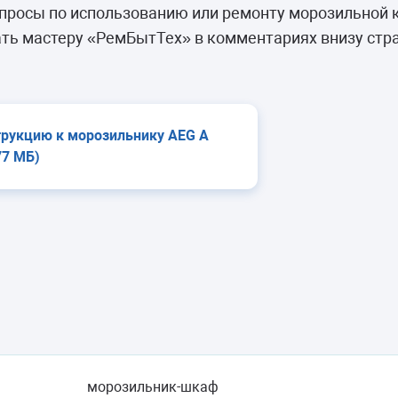
камеры
просы по использованию или ремонту морозильной 
ашины
ть мастеру «РемБытТех» в комментариях внизу стр
трукцию к морозильнику AEG A
77 МБ)
морозильник-шкаф