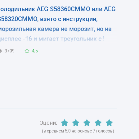
холодильник AEG S58360CMMO или AEG
S58320CMMO, взято с инструкции,
морозильная камера не морозит, но на
дисплее -16 и мигает треугольник с !
знаком. В чём причина. Спасибо!
3709
4,5
Оцени:
(в среднем 5,0 на основе 7 голосов)