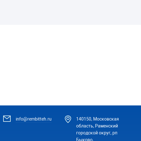
info@rembitteh.ru
140150, Московская
область, Раменский
городской округ, рп
Быково,