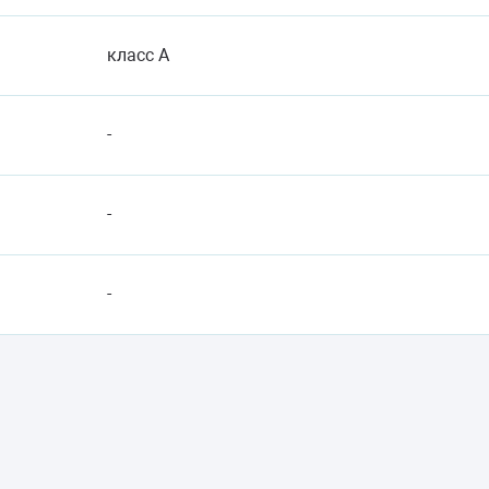
класс A
-
-
-