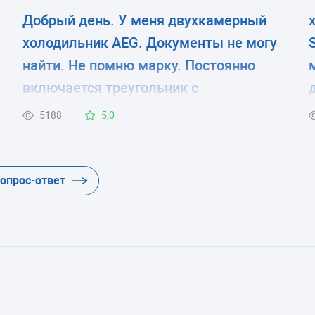
Добрый день. У меня двухкамерный
холодильник AEG. Документы не могу
найти. Не помню марку. Постоянно
включается треугольник с
восклицательным знаком. И
5188
5,0
повышается температура в
морозильной камере. В чем дело? Где
о
посмотреть модель холодильника?
вопрос-ответ
только на задней стенке? и где почитать
.
про установки на внешнем мониторе?