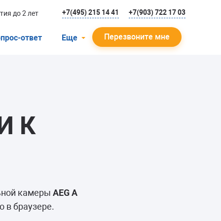
+7(495) 215 14 41
+7(903) 722 17 03
тия до 2 лет
Перезвоните мне
прос-ответ
Еще
О компании
Гарантийный случай
Отзывы
И К
Мастера
Блог
Вакансии
Инструкции
льной камеры
AEG A
 в браузере.