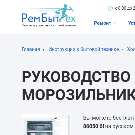
с 8:00 до
Ремонт
Ус
Холодильники
Главная
Инструкции к бытовой технике
Хо
Стиральные 
Посудомоечн
РУКОВОДСТВО 
Телевизоры
Кондиционеры
МОРОЗИЛЬНИКУ
Варочные пан
Электроплиты
Вы можете бесплат
Духовные шк
86050 6I
на русском 