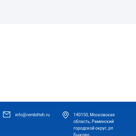
info@rembitteh.ru
140150, Московская
область, Раменский
городской округ, рп
Быково,