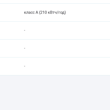
класс A (210 кВтч/год)
-
-
-