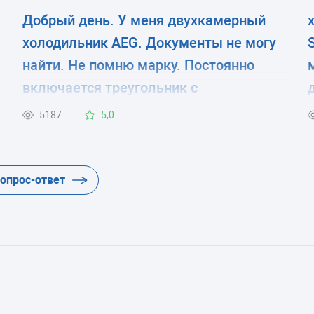
Добрый день. У меня двухкамерный
холодильник AEG. Документы не могу
найти. Не помню марку. Постоянно
включается треугольник с
восклицательным знаком. И
5187
5,0
повышается температура в
морозильной камере. В чем дело? Где
о
посмотреть модель холодильника?
вопрос-ответ
только на задней стенке? и где почитать
.
про установки на внешнем мониторе?