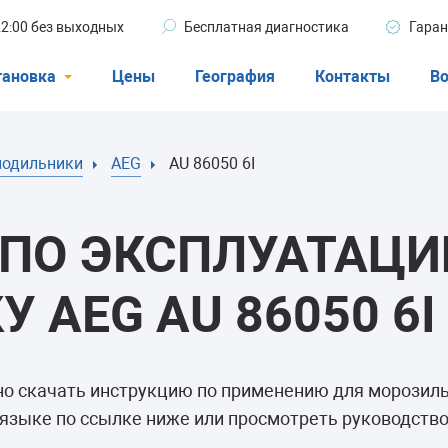
 22:00 без выходных
Бесплатная диагностика
Гаран
тановка
Цены
География
Контакты
Во
Стиральные машины
лодильники
AEG
AU 86050 6I
машины
Посудомоечные машины
ые машины
Кондиционеры
ПО ЭКСПЛУАТАЦИ
 AEG AU 86050 6I
ели
но скачать инструкцию по применению для морози
афы
языке по ссылке ниже или просмотреть руководство