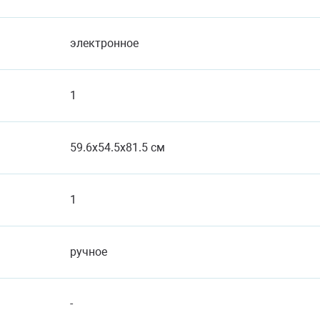
электронное
1
59.6x54.5x81.5 см
1
ручное
-