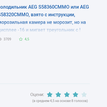
холодильник AEG S58360CMMO или AEG
S58320CMMO, взято с инструкции,
морозильная камера не морозит, но на
дисплее -16 и мигает треугольник с !
знаком. В чём причина. Спасибо!
3709
4,5
Оцени:
(в среднем 4,5 на основе 8 голосов)