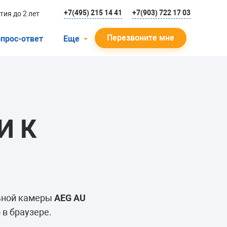
+7(495) 215 14 41
+7(903) 722 17 03
тия до 2 лет
Перезвоните мне
прос-ответ
Еще
О компании
Гарантийный случай
Отзывы
И К
Мастера
Блог
Вакансии
Инструкции
льной камеры
AEG AU
 в браузере.