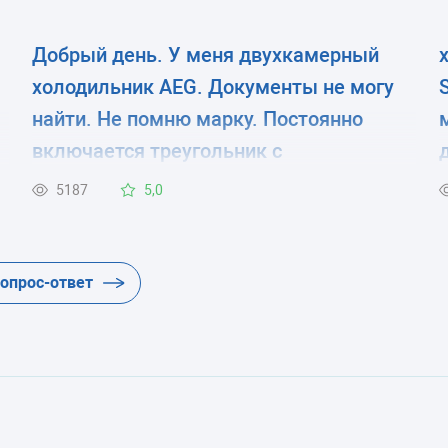
Добрый день. У меня двухкамерный
холодильник AEG. Документы не могу
найти. Не помню марку. Постоянно
включается треугольник с
восклицательным знаком. И
5187
5,0
повышается температура в
морозильной камере. В чем дело? Где
о
посмотреть модель холодильника?
вопрос-ответ
только на задней стенке? и где почитать
.
про установки на внешнем мониторе?