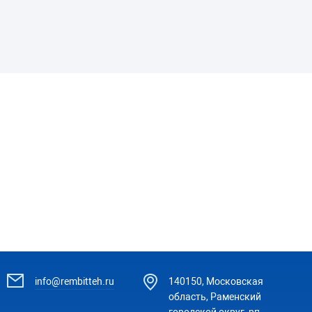
info@rembitteh.ru
140150, Московская
область, Раменский
городской округ, рп