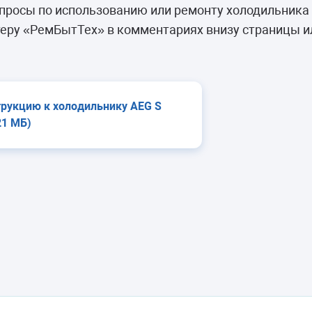
камеры
росы по использованию или ремонту холодильника 
ашины
еру «РемБытТех» в комментариях внизу страницы и
трукцию к холодильнику AEG S
21 МБ)