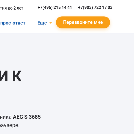
+7(495) 215 14 41
+7(903) 722 17 03
тия до 2 лет
Перезвоните мне
прос-ответ
Еще
О компании
Гарантийный случай
Отзывы
И К
Мастера
Блог
Вакансии
Инструкции
ьника
AEG S 3685
раузере.