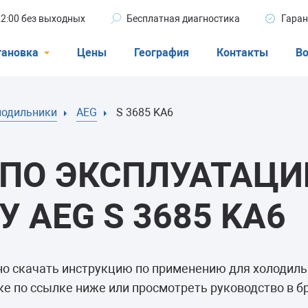
 22:00 без выходных
Бесплатная диагностика
Гаран
тановка
Цены
География
Контакты
Во
Стиральные машины
лодильники
AEG
S 3685 KA6
машины
Посудомоечные машины
ые машины
Кондиционеры
ПО ЭКСПЛУАТАЦИ
 AEG S 3685 KA6
ели
но скачать инструкцию по применению для холодил
афы
е по ссылке ниже или просмотреть руководство в б