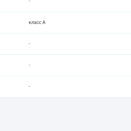
-
класс A
-
-
-