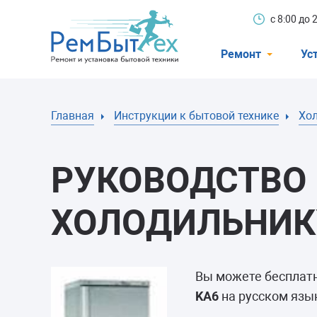
с 8:00 до
Ремонт
Ус
Холодильники
Главная
Инструкции к бытовой технике
Хо
Стиральные 
Посудомоечн
РУКОВОДСТВО 
Телевизоры
Кондиционеры
ХОЛОДИЛЬНИКУ
Варочные пан
Электроплиты
Вы можете бесплат
Духовные шк
KA6
на русском язык