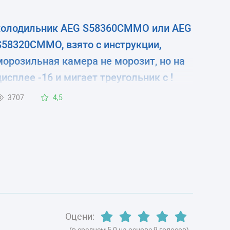
холодильник AEG S58360CMMO или AEG
S58320CMMO, взято с инструкции,
морозильная камера не морозит, но на
дисплее -16 и мигает треугольник с !
знаком. В чём причина. Спасибо!
3707
4,5
Оцени:
(в среднем 5,0 на основе 9 голосов)