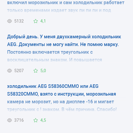
включил морозильник и сам холодильник работает
КОЛИЧЕСТВО КАМЕР
только временами издает звук пи пи пи и под
знаком трехульника мигает постоянно красная
2
5132
4,1
лампочка, и еще напишите пожалуста скока
должно быть градусы в морозилки и в самом
РАЗМЕРЫ (ШXГXВ)
Добрый день. У меня двухкамерный холодильник
холодильнике хотел настроеть градусы. Благодарю
AEG. Документы не могу найти. Не помню марку.
59.5x62.3x200 см
зарание спосибо большое.
Постоянно включается треугольник с
восклицательным знаком. И повышается
КОЛИЧЕСТВО КОМПРЕССОРОВ
температура в морозильной камере. В чем дело?
5207
5,0
2
Где посмотреть модель холодильника? только на
задней стенке? и где почитать про установки на
холодильник AEG S58360CMMO или AEG
РАЗМОРАЖИВАНИЕ МОРОЗИЛЬНОЙ КАМЕРЫ
внешнем мониторе?
S58320CMMO, взято с инструкции, морозильная
ручное
камера не морозит, но на дисплее -16 и мигает
треугольник с ! знаком. В чём причина. Спасибо!
РАЗМОРАЖИВАНИЕ ХОЛОДИЛЬНОЙ КАМЕРЫ
3716
4,5
капельная система