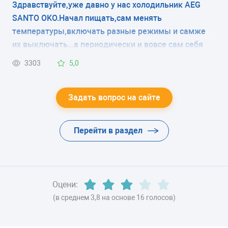
Здравствуйте,уже давно у нас холодильник AEG
ЭНЕРГОПОТРЕБЛЕНИЕ
SANTO OKO.Начал пищать,сам менять
класс A+
температуры,включать разные режимы и самже
их выключать...а периодически и вовсе сам себя
ЦВЕТ
выключает.
3303
5,0
-
ХЛАДАГЕНТ
Задать вопрос на сайте
-
Перейти в раздел
ВЕС
-
Оцени:
(в среднем 3,8 на основе 16 голосов)