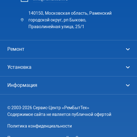
140150, Московская область, Раменский
городской округ, рп Быково,
Праволинейная улица, 25/1
Ремонт
Холодильники
Установка
Стиральные машины
Стиральные машины
Информация
Посудомоечные машины
Посудомоечные машины
Цены
Телевизоры
Кондиционеры
© 2003-2026 Сервис-Центр «РемБытТех»
География
Кондиционеры
Содержимое сайта не является публичной офертой
Контакты
Варочные панели
Политика конфиденциальности
Вопрос-ответ
Электроплиты