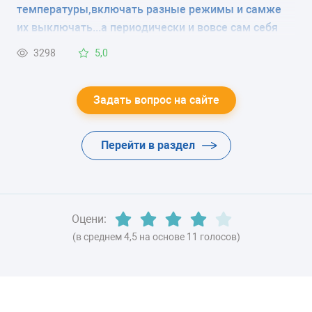
класс A++ (168 кВтч/год)
температуры,включать разные режимы и самже
их выключать...а периодически и вовсе сам себя
ЦВЕТ
выключает.
3298
5,0
-
ХЛАДАГЕНТ
Задать вопрос на сайте
-
Перейти в раздел
ВЕС
45 кг
Оцени:
(в среднем 4,5 на основе 11 голосов)