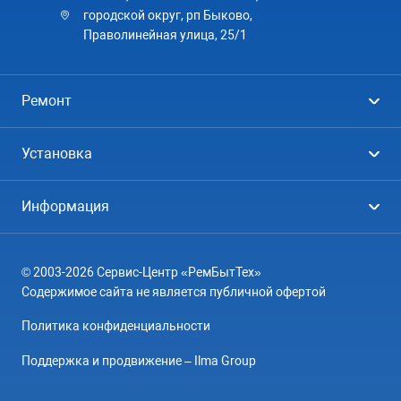
городской округ, рп Быково,
Праволинейная улица, 25/1
Ремонт
Холодильники
Установка
Стиральные машины
Стиральные машины
Информация
Посудомоечные машины
Посудомоечные машины
Цены
Телевизоры
Кондиционеры
© 2003-2026 Сервис-Центр «РемБытТех»
География
Кондиционеры
Содержимое сайта не является публичной офертой
Контакты
Варочные панели
Политика конфиденциальности
Вопрос-ответ
Электроплиты
Поддержка и продвижение – Ilma Group
О компании
Духовные шкафы