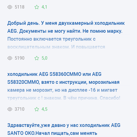
знаком трехульника мигает постоянно красная
2
5118
4,1
лампочка, и еще напишите пожалуста скока
должно быть градусы в морозилки и в самом
РАЗМЕРЫ (ШXГXВ)
Добрый день. У меня двухкамерный холодильник
холодильнике хотел настроеть градусы. Благодарю
AEG. Документы не могу найти. Не помню марку.
54.5x60.4x140.4 см
зарание спосибо большое.
Постоянно включается треугольник с
восклицательным знаком. И повышается
КОЛИЧЕСТВО КОМПРЕССОРОВ
температура в морозильной камере. В чем дело?
5190
5,0
1
Где посмотреть модель холодильника? только на
задней стенке? и где почитать про установки на
холодильник AEG S58360CMMO или AEG
РАЗМОРАЖИВАНИЕ МОРОЗИЛЬНОЙ КАМЕРЫ
внешнем мониторе?
S58320CMMO, взято с инструкции, морозильная
ручное
камера не морозит, но на дисплее -16 и мигает
треугольник с ! знаком. В чём причина. Спасибо!
РАЗМОРАЖИВАНИЕ ХОЛОДИЛЬНОЙ КАМЕРЫ
3710
4,5
капельная система
Здравствуйте,уже давно у нас холодильник AEG
ЭНЕРГОПОТРЕБЛЕНИЕ
SANTO OKO.Начал пищать,сам менять