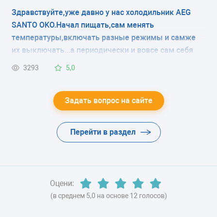
Здравствуйте,уже давно у нас холодильник AEG
ЭНЕРГОПОТРЕБЛЕНИЕ
SANTO OKO.Начал пищать,сам менять
класс A++
температуры,включать разные режимы и самже
их выключать...а периодически и вовсе сам себя
ЦВЕТ
выключает.
3293
5,0
-
ХЛАДАГЕНТ
Задать вопрос на сайте
-
Перейти в раздел
ВЕС
-
Оцени:
(в среднем 5,0 на основе 12 голосов)