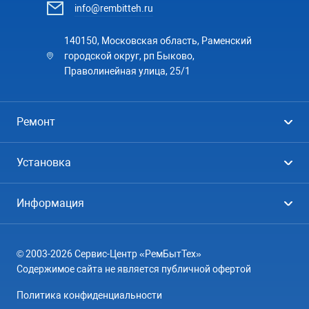
info@rembitteh.ru
140150, Московская область, Раменский
городской округ, рп Быково,
Праволинейная улица, 25/1
Ремонт
Холодильники
Установка
Стиральные машины
Стиральные машины
Информация
Посудомоечные машины
Посудомоечные машины
Цены
Телевизоры
Кондиционеры
© 2003-2026 Сервис-Центр «РемБытТех»
География
Кондиционеры
Содержимое сайта не является публичной офертой
Контакты
Варочные панели
Политика конфиденциальности