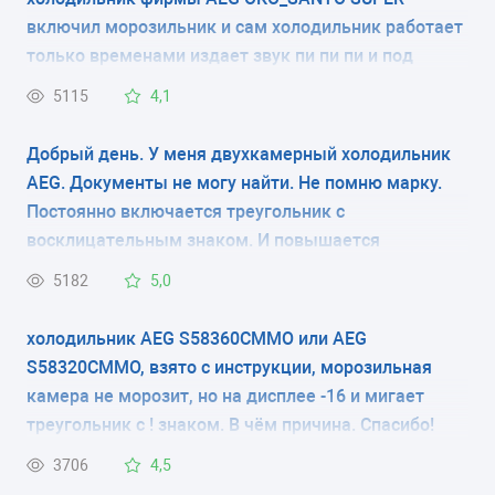
электронное
включил морозильник и сам холодильник работает
КОЛИЧЕСТВО КАМЕР
только временами издает звук пи пи пи и под
знаком трехульника мигает постоянно красная
2
5115
4,1
лампочка, и еще напишите пожалуста скока
должно быть градусы в морозилки и в самом
РАЗМЕРЫ (ШXГXВ)
Добрый день. У меня двухкамерный холодильник
холодильнике хотел настроеть градусы. Благодарю
AEG. Документы не могу найти. Не помню марку.
59.5x64.7x184 см
зарание спосибо большое.
Постоянно включается треугольник с
восклицательным знаком. И повышается
КОЛИЧЕСТВО КОМПРЕССОРОВ
температура в морозильной камере. В чем дело?
5182
5,0
1
Где посмотреть модель холодильника? только на
задней стенке? и где почитать про установки на
холодильник AEG S58360CMMO или AEG
РАЗМОРАЖИВАНИЕ МОРОЗИЛЬНОЙ КАМЕРЫ
внешнем мониторе?
S58320CMMO, взято с инструкции, морозильная
No Frost
камера не морозит, но на дисплее -16 и мигает
треугольник с ! знаком. В чём причина. Спасибо!
РАЗМОРАЖИВАНИЕ ХОЛОДИЛЬНОЙ КАМЕРЫ
3706
4,5
капельная система