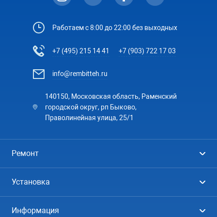
Работаем с 8:00 до 22:00 без выходных
+7 (495) 215 14 41
+7 (903) 722 17 03
info@rembitteh.ru
140150, Московская область, Раменский
городской округ, рп Быково,
Праволинейная улица, 25/1
Ремонт
Холодильники
Установка
Стиральные машины
Стиральные машины
Информация
Посудомоечные машины