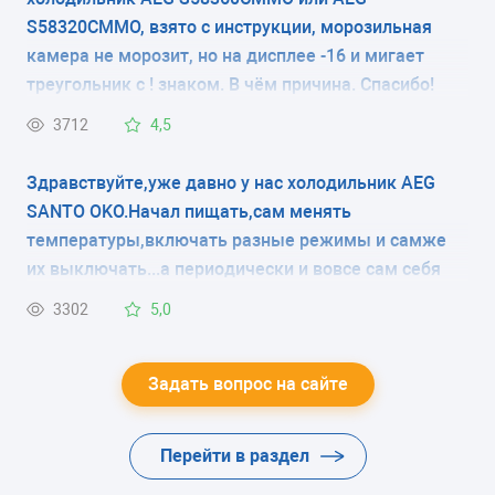
внешнем мониторе?
S58320CMMO, взято с инструкции, морозильная
No Frost
камера не морозит, но на дисплее -16 и мигает
треугольник с ! знаком. В чём причина. Спасибо!
РАЗМОРАЖИВАНИЕ ХОЛОДИЛЬНОЙ КАМЕРЫ
3712
4,5
капельная система
Здравствуйте,уже давно у нас холодильник AEG
ЭНЕРГОПОТРЕБЛЕНИЕ
SANTO OKO.Начал пищать,сам менять
класс A++ (251 кВтч/год)
температуры,включать разные режимы и самже
их выключать...а периодически и вовсе сам себя
ЦВЕТ
выключает.
3302
5,0
-
ХЛАДАГЕНТ
Задать вопрос на сайте
-
Перейти в раздел
ВЕС