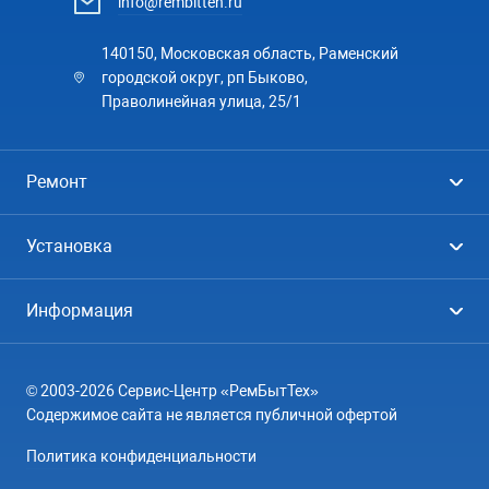
info@rembitteh.ru
140150, Московская область, Раменский
городской округ, рп Быково,
Праволинейная улица, 25/1
Ремонт
Холодильники
Установка
Стиральные машины
Стиральные машины
Информация
Посудомоечные машины
Посудомоечные машины
Цены
Телевизоры
Кондиционеры
© 2003-2026 Сервис-Центр «РемБытТех»
География
Кондиционеры
Содержимое сайта не является публичной офертой
Контакты
Варочные панели
Политика конфиденциальности