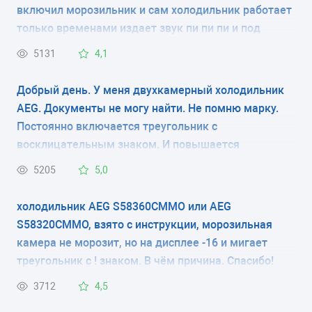
включил морозильник и сам холодильник работает
КОЛИЧЕСТВО КАМЕР
только временами издает звук пи пи пи и под
знаком трехульника мигает постоянно красная
2
5131
4,1
лампочка, и еще напишите пожалуста скока
должно быть градусы в морозилки и в самом
РАЗМЕРЫ (ШXГXВ)
Добрый день. У меня двухкамерный холодильник
холодильнике хотел настроеть градусы. Благодарю
AEG. Документы не могу найти. Не помню марку.
55.6x54.2x176.4 см
зарание спосибо большое.
Постоянно включается треугольник с
восклицательным знаком. И повышается
КОЛИЧЕСТВО КОМПРЕССОРОВ
температура в морозильной камере. В чем дело?
5205
5,0
-
Где посмотреть модель холодильника? только на
задней стенке? и где почитать про установки на
холодильник AEG S58360CMMO или AEG
РАЗМОРАЖИВАНИЕ МОРОЗИЛЬНОЙ КАМЕРЫ
внешнем мониторе?
S58320CMMO, взято с инструкции, морозильная
-
камера не морозит, но на дисплее -16 и мигает
треугольник с ! знаком. В чём причина. Спасибо!
РАЗМОРАЖИВАНИЕ ХОЛОДИЛЬНОЙ КАМЕРЫ
3712
4,5
-