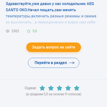
Здравствуйте,уже давно у нас холодильник AEG
ЭНЕРГОПОТРЕБЛЕНИЕ
SANTO OKO.Начал пищать,сам менять
класс A (314 кВтч/год)
температуры,включать разные режимы и самже
их выключать...а периодически и вовсе сам себя
ЦВЕТ
выключает.
3302
5,0
-
ХЛАДАГЕНТ
Задать вопрос на сайте
-
Перейти в раздел
ВЕС
-
Оцени:
(в среднем 5,0 на основе 9 голосов)