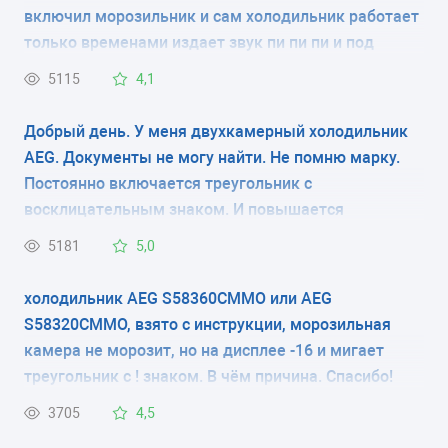
включил морозильник и сам холодильник работает
КОЛИЧЕСТВО КАМЕР
только временами издает звук пи пи пи и под
знаком трехульника мигает постоянно красная
2
5115
4,1
лампочка, и еще напишите пожалуста скока
должно быть градусы в морозилки и в самом
РАЗМЕРЫ (ШXГXВ)
Добрый день. У меня двухкамерный холодильник
холодильнике хотел настроеть градусы. Благодарю
AEG. Документы не могу найти. Не помню марку.
54x54.7x177.2 см
зарание спосибо большое.
Постоянно включается треугольник с
восклицательным знаком. И повышается
КОЛИЧЕСТВО КОМПРЕССОРОВ
температура в морозильной камере. В чем дело?
5181
5,0
1
Где посмотреть модель холодильника? только на
задней стенке? и где почитать про установки на
холодильник AEG S58360CMMO или AEG
РАЗМОРАЖИВАНИЕ МОРОЗИЛЬНОЙ КАМЕРЫ
внешнем мониторе?
S58320CMMO, взято с инструкции, морозильная
No Frost
камера не морозит, но на дисплее -16 и мигает
треугольник с ! знаком. В чём причина. Спасибо!
РАЗМОРАЖИВАНИЕ ХОЛОДИЛЬНОЙ КАМЕРЫ
3705
4,5
капельная система