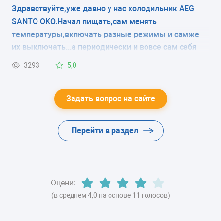
Здравствуйте,уже давно у нас холодильник AEG
ЭНЕРГОПОТРЕБЛЕНИЕ
SANTO OKO.Начал пищать,сам менять
класс A++
температуры,включать разные режимы и самже
их выключать...а периодически и вовсе сам себя
ЦВЕТ
выключает.
3293
5,0
-
ХЛАДАГЕНТ
Задать вопрос на сайте
-
Перейти в раздел
ВЕС
59.5 кг
Оцени:
(в среднем 4,0 на основе 11 голосов)