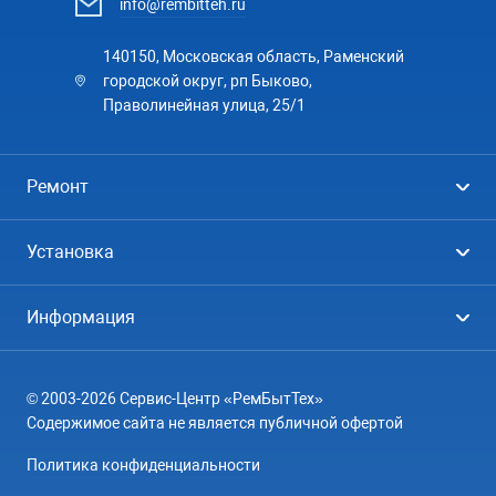
info@rembitteh.ru
140150, Московская область, Раменский
городской округ, рп Быково,
Праволинейная улица, 25/1
Ремонт
Холодильники
Установка
Стиральные машины
Стиральные машины
Информация
Посудомоечные машины
Посудомоечные машины
Цены
Телевизоры
Кондиционеры
© 2003-2026 Сервис-Центр «РемБытТех»
География
Кондиционеры
Содержимое сайта не является публичной офертой
Контакты
Варочные панели
Политика конфиденциальности