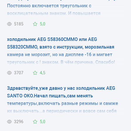
54x54.9x87.3 см
зарание спосибо большое.
Постоянно включается треугольник с
восклицательным знаком. И повышается
КОЛИЧЕСТВО КОМПРЕССОРОВ
температура в морозильной камере. В чем дело?
5185
5,0
1
Где посмотреть модель холодильника? только на
задней стенке? и где почитать про установки на
холодильник AEG S58360CMMO или AEG
РАЗМОРАЖИВАНИЕ МОРОЗИЛЬНОЙ КАМЕРЫ
внешнем мониторе?
S58320CMMO, взято с инструкции, морозильная
-
камера не морозит, но на дисплее -16 и мигает
треугольник с ! знаком. В чём причина. Спасибо!
РАЗМОРАЖИВАНИЕ ХОЛОДИЛЬНОЙ КАМЕРЫ
3707
4,5
ручное
Здравствуйте,уже давно у нас холодильник AEG
ЭНЕРГОПОТРЕБЛЕНИЕ
SANTO OKO.Начал пищать,сам менять
класс A
температуры,включать разные режимы и самже
их выключать...а периодически и вовсе сам себя
ЦВЕТ
выключает.
3296
5,0
белый