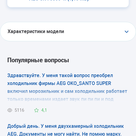
Характеристики модели
ТИП
холодильник без морозильника
Популярные вопросы
ТИП УПРАВЛЕНИЯ
Здравствуйте. У меня такой вопрос преобрел
холодильник фирмы AEG OKO_SANTO SUPER
электромеханическое
включил морозильник и сам холодильник работает
КОЛИЧЕСТВО КАМЕР
только временами издает звук пи пи пи и под
знаком трехульника мигает постоянно красная
1
5116
4,1
лампочка, и еще напишите пожалуста скока
должно быть градусы в морозилки и в самом
РАЗМЕРЫ (ШXГXВ)
Добрый день. У меня двухкамерный холодильник
холодильнике хотел настроеть градусы. Благодарю
AEG. Документы не могу найти. Не помню марку.