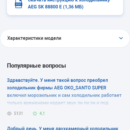
AEG SK 88800 E (1,36 МБ)
Характеристики модели
ТИП
холодильник без морозильника
Популярные вопросы
ТИП УПРАВЛЕНИЯ
Здравствуйте. У меня такой вопрос преобрел
холодильник фирмы AEG OKO_SANTO SUPER
электронное
включил морозильник и сам холодильник работает
КОЛИЧЕСТВО КАМЕР
только временами издает звук пи пи пи и под
знаком трехульника мигает постоянно красная
1
5131
4,1
лампочка, и еще напишите пожалуста скока
должно быть градусы в морозилки и в самом
РАЗМЕРЫ (ШXГXВ)
Добрый день. У меня двухкамерный холодильник