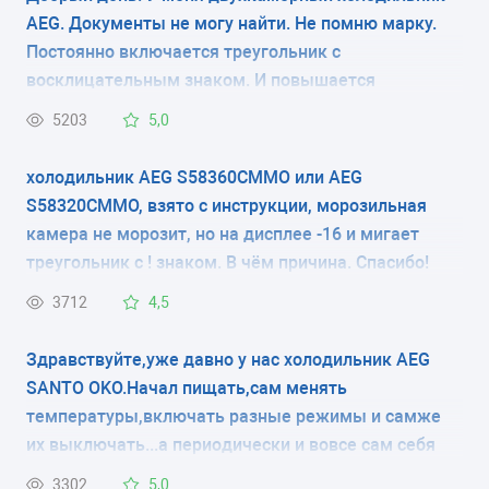
холодильнике хотел настроеть градусы. Благодарю
AEG. Документы не могу найти. Не помню марку.
54x54.9x87.3 см
зарание спосибо большое.
Постоянно включается треугольник с
восклицательным знаком. И повышается
КОЛИЧЕСТВО КОМПРЕССОРОВ
температура в морозильной камере. В чем дело?
5203
5,0
1
Где посмотреть модель холодильника? только на
задней стенке? и где почитать про установки на
холодильник AEG S58360CMMO или AEG
РАЗМОРАЖИВАНИЕ МОРОЗИЛЬНОЙ КАМЕРЫ
внешнем мониторе?
S58320CMMO, взято с инструкции, морозильная
-
камера не морозит, но на дисплее -16 и мигает
треугольник с ! знаком. В чём причина. Спасибо!
РАЗМОРАЖИВАНИЕ ХОЛОДИЛЬНОЙ КАМЕРЫ
3712
4,5
капельная система
Здравствуйте,уже давно у нас холодильник AEG
ЭНЕРГОПОТРЕБЛЕНИЕ
SANTO OKO.Начал пищать,сам менять
класс A
температуры,включать разные режимы и самже
их выключать...а периодически и вовсе сам себя
ЦВЕТ
выключает.
3302
5,0