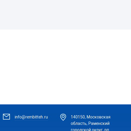
info@rembitteh.ru
140150, Московская
область, Раменский
городской округ, рп