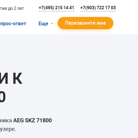
+7(495) 215 14 41
+7(903) 722 17 03
тия до 2 лет
Перезвоните мне
прос-ответ
Еще
О компании
Гарантийный случай
Отзывы
И К
Мастера
Блог
0
Вакансии
Инструкции
ьника
AEG SKZ 71800
узере.