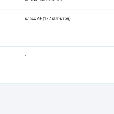
класс A+ (172 кВтч/год)
-
-
-