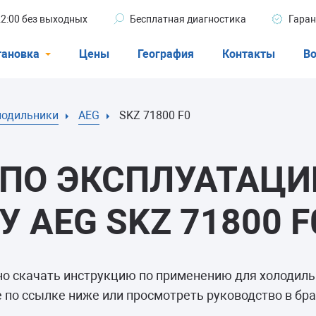
 22:00 без выходных
Бесплатная диагностика
Гаран
тановка
Цены
География
Контакты
Во
Стиральные машины
лодильники
AEG
SKZ 71800 F0
машины
Посудомоечные машины
ые машины
Кондиционеры
ПО ЭКСПЛУАТАЦИ
 AEG SKZ 71800 F
ели
но скачать инструкцию по применению для холодил
афы
 по ссылке ниже или просмотреть руководство в бра