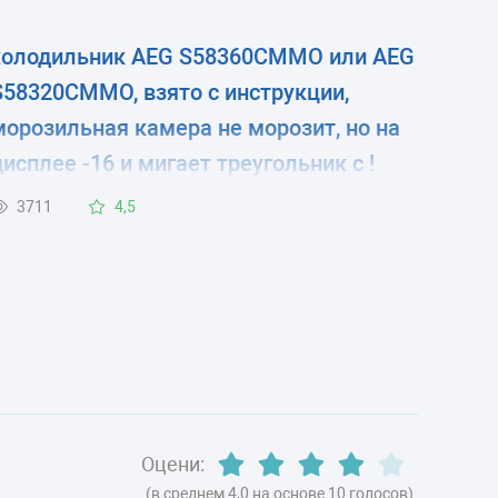
холодильник AEG S58360CMMO или AEG
S58320CMMO, взято с инструкции,
морозильная камера не морозит, но на
дисплее -16 и мигает треугольник с !
знаком. В чём причина. Спасибо!
3711
4,5
Оцени:
(в среднем 4,0 на основе 10 голосов)