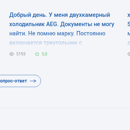
Добрый день. У меня двухкамерный
холодильник AEG. Документы не могу
найти. Не помню марку. Постоянно
включается треугольник с
восклицательным знаком. И
5193
5,0
повышается температура в
морозильной камере. В чем дело? Где
о
посмотреть модель холодильника?
вопрос-ответ
только на задней стенке? и где почитать
.
про установки на внешнем мониторе?