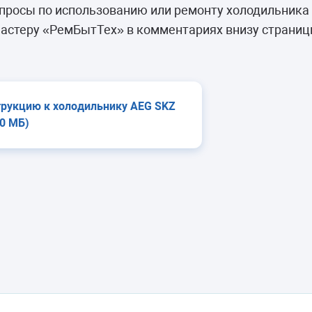
камеры
росы по использованию или ремонту холодильника 
ашины
астеру «РемБытТех» в комментариях внизу страниц
трукцию к холодильнику AEG SKZ
70 МБ)