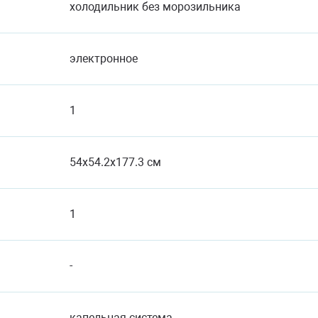
холодильник без морозильника
электронное
1
54x54.2x177.3 см
1
-
капельная система