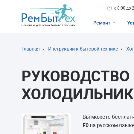
с 8:00 до
Ремонт
Ус
Холодильники
Главная
Инструкции к бытовой технике
Хо
Стиральные 
Посудомоечн
РУКОВОДСТВО 
Телевизоры
Кондиционеры
ХОЛОДИЛЬНИКУ
Варочные пан
Электроплиты
Вы можете бесплат
Духовные шк
F0
на русском языке