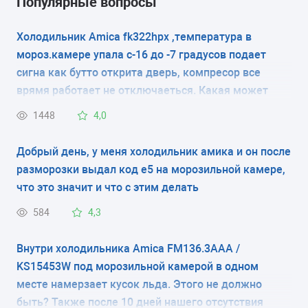
Популярные вопросы
Холодильник Amica fk322hpx ,температура в
мороз.камере упала с-16 до -7 градусов подает
сигна как бутто открита дверь, компресор все
врямя работает не отключаеться. Какая может
быть причина???
1448
4,0
Добрый день, у меня холодильник амика и он после
разморозки выдал код е5 на морозильной камере,
что это значит и что с этим делать
584
4,3
Внутри холодильника Amica FM136.3AAA /
KS15453W под морозильной камерой в одном
месте намерзает кусок льда. Этого не должно
быть? Также после 10 дней нашего отсутствия