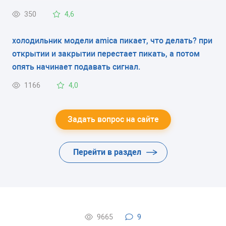
обнаружили, что мясной фарш испортился, хотя он
350
4,6
выглядел замороженным. Этого не должно быть?
холодильник модели amica пикает, что делать? при
открытии и закрытии перестает пикать, а потом
опять начинает подавать сигнал.
1166
4,0
Задать вопрос на сайте
Перейти в раздел
9665
9