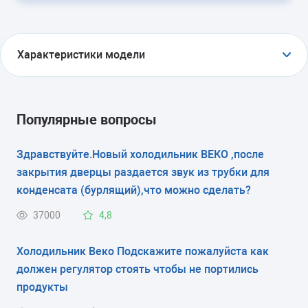
Характеристики модели
ТИП
холодильник с морозильником
Популярные вопросы
ТИП УПРАВЛЕНИЯ
Здравствуйте.Новый холодильник ВЕКО ,после
закрытия дверцы раздается звук из трубки для
электромеханическое
конденсата (бурлящий),что можно сделать?
КОЛИЧЕСТВО КАМЕР
37000
4,8
2
Холодильник Веко Подскажите пожалуйста как
РАЗМЕРЫ (ШXГXВ)
должен регулятор стоять чтобы не портились
продукты
70x68x177 см