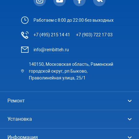
Работаем с 8:00 до 22:00 без выходных
+7 (495) 215 14 41
+7 (903) 722 17 03
info@rembitteh.ru
140150, Московская область, Раменский
городской округ, рп Быково,
Праволинейная улица, 25/1
Ремонт
Холодильники
Установка
Стиральные машины
Стиральные машины
Информация
Посудомоечные машины