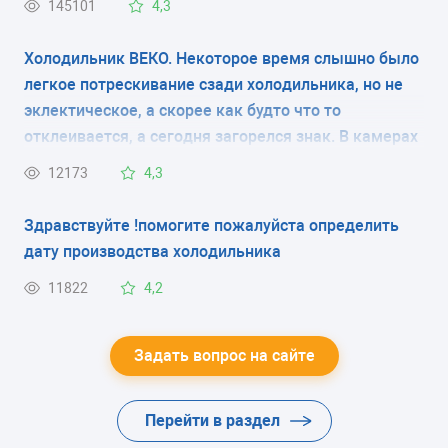
145101
4,3
КОЛИЧЕСТВО КОМПРЕССОРОВ
Холодильник ВЕКО. Некоторое время слышно было
-
легкое потрескивание сзади холодильника, но не
эклектическое, а скорее как будто что то
РАЗМОРАЖИВАНИЕ МОРОЗИЛЬНОЙ КАМЕРЫ
отклеивается, а сегодня загорелся знак. В камерах
No Frost
холодно, но температуру пока не измерял(нечем).
12173
4,3
Есть ли вариант перезагрузки? Чтоб сбросить
РАЗМОРАЖИВАНИЕ ХОЛОДИЛЬНОЙ КАМЕРЫ
ошибку. И что делать если это не поможет?
Здравствуйте !помогите пожалуйста определить
капельная система
дату производства холодильника
ЭНЕРГОПОТРЕБЛЕНИЕ
11822
4,2
класс B
Задать вопрос на сайте
ЦВЕТ
-
Перейти в раздел