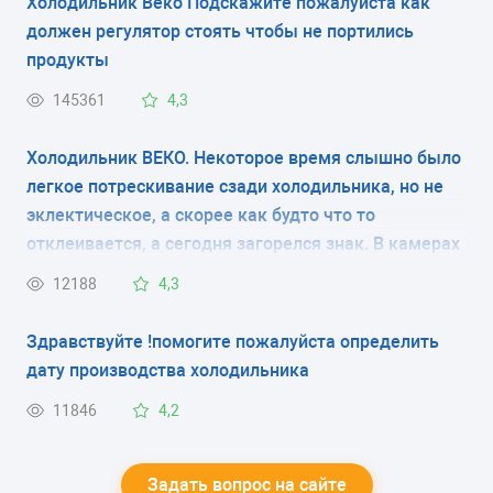
Холодильник Веко Подскажите пожалуйста как
РАЗМЕРЫ (ШXГXВ)
должен регулятор стоять чтобы не портились
продукты
54x60x160 см
145361
4,3
КОЛИЧЕСТВО КОМПРЕССОРОВ
Холодильник ВЕКО. Некоторое время слышно было
1
легкое потрескивание сзади холодильника, но не
эклектическое, а скорее как будто что то
РАЗМОРАЖИВАНИЕ МОРОЗИЛЬНОЙ КАМЕРЫ
отклеивается, а сегодня загорелся знак. В камерах
ручное
холодно, но температуру пока не измерял(нечем).
12188
4,3
Есть ли вариант перезагрузки? Чтоб сбросить
РАЗМОРАЖИВАНИЕ ХОЛОДИЛЬНОЙ КАМЕРЫ
ошибку. И что делать если это не поможет?
Здравствуйте !помогите пожалуйста определить
капельная система
дату производства холодильника
ЭНЕРГОПОТРЕБЛЕНИЕ
11846
4,2
класс A
Задать вопрос на сайте