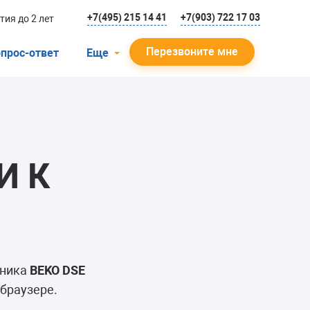
+7(495) 215 14 41
+7(903) 722 17 03
тия до 2 лет
Перезвоните мне
прос-ответ
Еще
О компании
Гарантийный случай
Отзывы
И К
Мастера
Блог
Вакансии
Инструкции
ьника
BEKO DSE
 браузере.