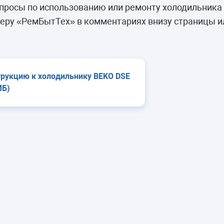
камеры
росы по использованию или ремонту холодильника
ашины
еру «РемБытТех» в комментариях внизу страницы и
трукцию к холодильнику BEKO DSE
МБ)