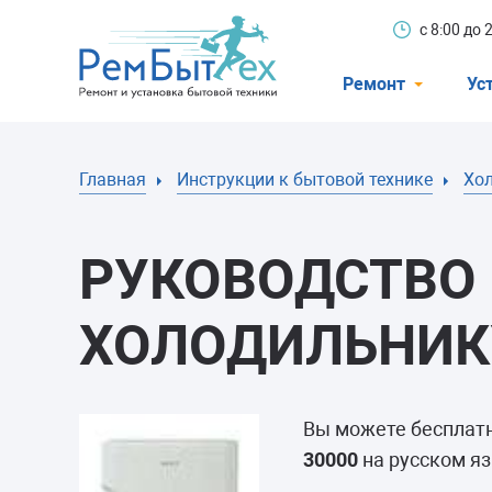
с 8:00 до
Ремонт
Ус
Холодильники
Главная
Инструкции к бытовой технике
Хо
Стиральные 
Посудомоечн
РУКОВОДСТВО 
Телевизоры
Кондиционеры
ХОЛОДИЛЬНИКУ
Варочные пан
Электроплиты
Вы можете бесплат
Духовные шк
30000
на русском яз