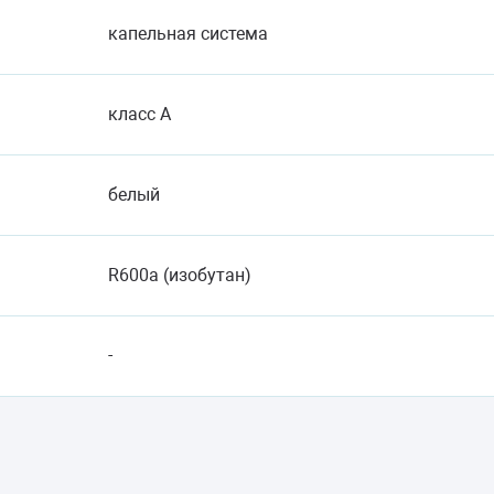
капельная система
класс A
белый
R600a (изобутан)
-