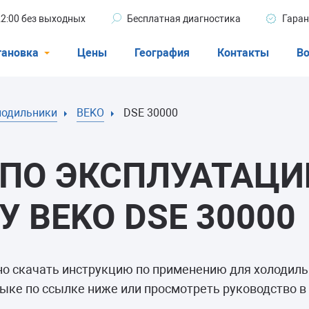
 22:00 без выходных
Бесплатная диагностика
Гаран
тановка
Цены
География
Контакты
Во
Стиральные машины
лодильники
BEKO
DSE 30000
машины
Посудомоечные машины
ые машины
Кондиционеры
ПО ЭКСПЛУАТАЦИ
 BEKO DSE 30000
ели
но скачать инструкцию по применению для холодил
афы
ыке по ссылке ниже или просмотреть руководство в