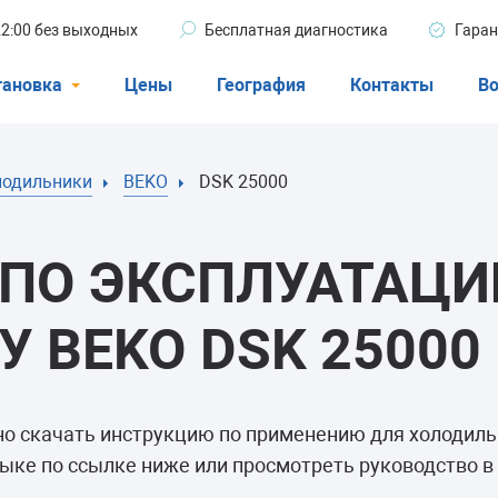
 22:00 без выходных
Бесплатная диагностика
Гаран
тановка
Цены
География
Контакты
Во
Стиральные машины
лодильники
BEKO
DSK 25000
машины
Посудомоечные машины
ые машины
Кондиционеры
ПО ЭКСПЛУАТАЦИ
 BEKO DSK 25000
ели
но скачать инструкцию по применению для холодил
афы
ыке по ссылке ниже или просмотреть руководство в