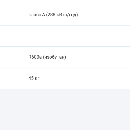
класс A (288 кВтч/год)
-
R600a (изобутан)
45 кг