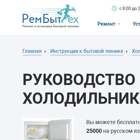
с 8:00 до
Ремонт
Ус
Холодильники
Главная
Инструкции к бытовой технике
Хо
Стиральные 
Посудомоечн
РУКОВОДСТВО 
Телевизоры
Кондиционеры
ХОЛОДИЛЬНИКУ
Варочные пан
Электроплиты
Вы можете бесплат
Духовные шк
25000
на русском яз