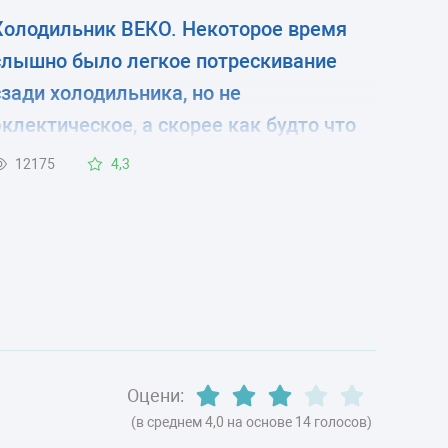
Холодильник ВЕКО. Некоторое время
слышно было легкое потрескивание
сзади холодильника, но не
эклектическое, а скорее как будто что
то отклеивается, а сегодня загорелся
12175
4,3
знак. В камерах холодно, но
температуру пока не измерял(нечем).
Есть ли вариант перезагрузки? Чтоб
сбросить ошибку. И что делать если это
не поможет?
Оцени:
(в среднем 4,0 на основе 14 голосов)