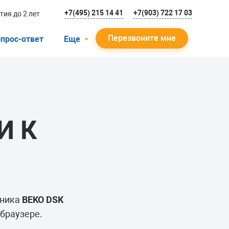
+7(495) 215 14 41
+7(903) 722 17 03
тия до 2 лет
Перезвоните мне
прос-ответ
Еще
О компании
Гарантийный случай
Отзывы
И К
Мастера
Блог
Вакансии
Инструкции
ьника
BEKO DSK
 браузере.