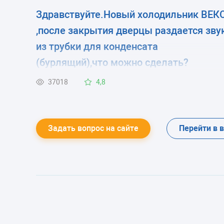
Здравствуйте.Новый холодильник ВЕК
,после закрытия дверцы раздается зву
из трубки для конденсата
(бурлящий),что можно сделать?
37018
4,8
Задать вопрос на сайте
Перейти в 