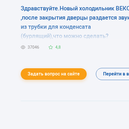
Здравствуйте.Новый холодильник ВЕК
,после закрытия дверцы раздается зву
из трубки для конденсата
(бурлящий),что можно сделать?
37046
4,8
Задать вопрос на сайте
Перейти в 