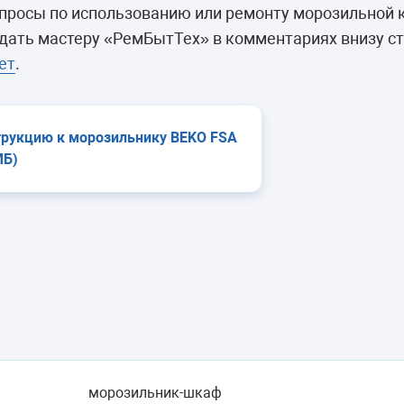
камеры
просы по использованию или ремонту морозильной 
ашины
дать мастеру «РемБытТех» в комментариях внизу с
ет
.
трукцию к морозильнику BEKO FSA
МБ)
морозильник-шкаф