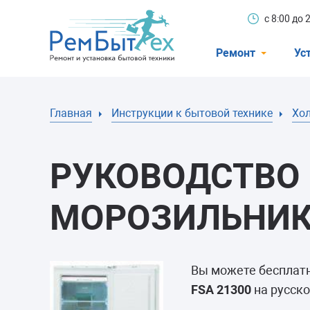
с 8:00 до
Ремонт
Ус
Холодильники
Главная
Инструкции к бытовой технике
Хо
Стиральные 
Посудомоечн
РУКОВОДСТВО 
Телевизоры
Кондиционеры
МОРОЗИЛЬНИКУ
Варочные пан
Электроплиты
Вы можете бесплат
Духовные шк
FSA 21300
на русско