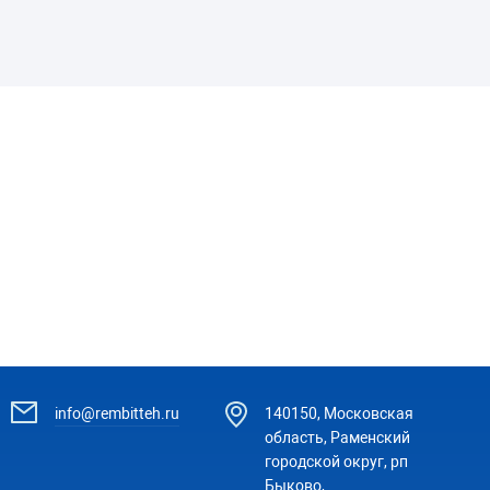
info@rembitteh.ru
140150, Московская
область, Раменский
городской округ, рп
Быково,