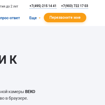
+7(495) 215 14 41
+7(903) 722 17 03
тия до 2 лет
Перезвоните мне
прос-ответ
Еще
О компании
Гарантийный случай
Отзывы
И К
Мастера
Блог
Вакансии
Инструкции
льной камеры
BEKO
во в браузере.