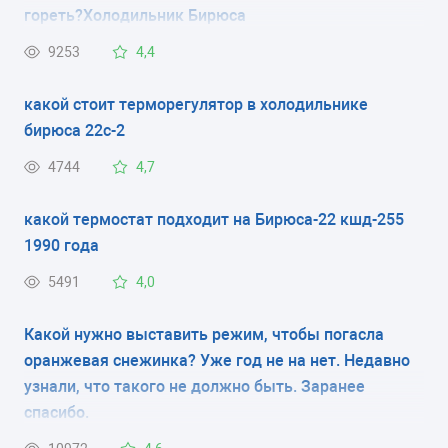
КОЛИЧЕСТВО КАМЕР
гореть?Холодильник Бирюса
1
9253
4,4
РАЗМЕРЫ (ШXГXВ)
какой стоит терморегулятор в холодильнике
бирюса 22с-2
59.5x68x180 см
4744
4,7
КОЛИЧЕСТВО КОМПРЕССОРОВ
какой термостат подходит на Бирюса-22 кшд-255
1
1990 года
РАЗМОРАЖИВАНИЕ МОРОЗИЛЬНОЙ КАМЕРЫ
5491
4,0
-
Какой нужно выставить режим, чтобы погасла
РАЗМОРАЖИВАНИЕ ХОЛОДИЛЬНОЙ КАМЕРЫ
оранжевая снежинка? Уже год не на нет. Недавно
узнали, что такого не должно быть. Заранее
No Frost
спасибо.
ЭНЕРГОПОТРЕБЛЕНИЕ