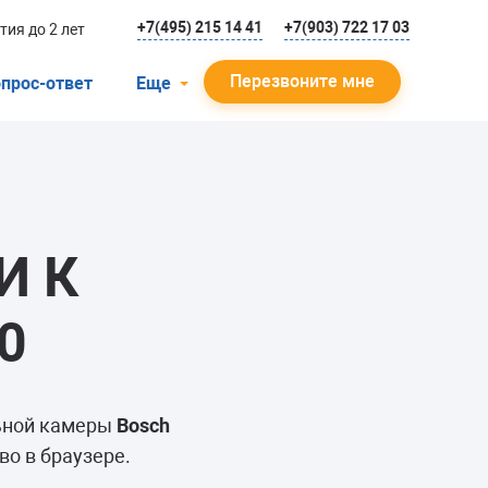
+7(495) 215 14 41
+7(903) 722 17 03
тия до 2 лет
Перезвоните мне
прос-ответ
Еще
О компании
Гарантийный случай
Отзывы
И К
Мастера
Блог
0
Вакансии
Инструкции
льной камеры
Bosch
во в браузере.