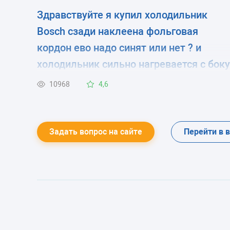
Здравствуйте я купил холодильник
Bosch сзади наклеена фольговая
кордон ево надо синят или нет ? и
холодильник сильно нагревается с боку
это так должна быт ?
10968
4,6
Задать вопрос на сайте
Перейти в 