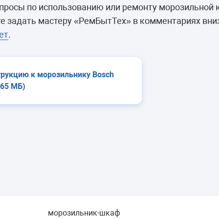
камеры
просы по использованию или ремонту морозильной 
ашины
 задать мастеру «РемБытТех» в комментариях вниз
ет
.
трукцию к морозильнику Bosch
,65 МБ)
морозильник-шкаф