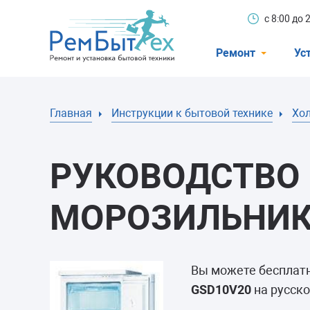
с 8:00 до
Ремонт
Ус
Холодильники
Главная
Инструкции к бытовой технике
Хо
Стиральные 
Посудомоечн
РУКОВОДСТВО 
Телевизоры
Кондиционеры
МОРОЗИЛЬНИК
Варочные пан
Электроплиты
Вы можете бесплат
Духовные шк
GSD10V20
на русско