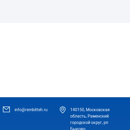
info@rembitteh.ru
140150, Московская
область, Раменский
городской округ, рп
Быково,