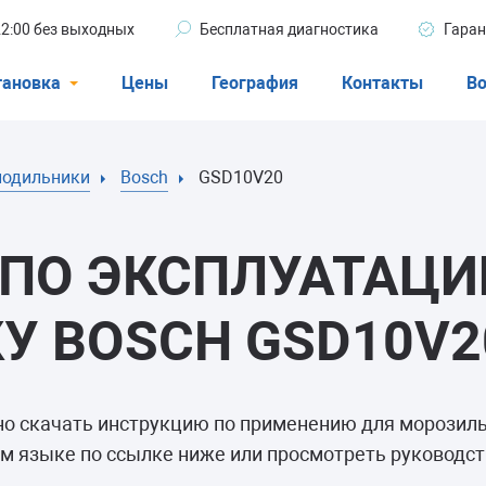
 22:00 без выходных
Бесплатная диагностика
Гаран
тановка
Цены
География
Контакты
Во
Стиральные машины
лодильники
Bosch
GSD10V20
машины
Посудомоечные машины
ые машины
Кондиционеры
ПО ЭКСПЛУАТАЦИ
У BOSCH GSD10V2
ели
но скачать инструкцию по применению для морози
афы
м языке по ссылке ниже или просмотреть руководст