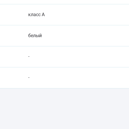
класс A
белый
-
-