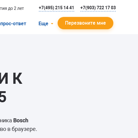
+7(495) 215 14 41
+7(903) 722 17 03
тия до 2 лет
Перезвоните мне
прос-ответ
Еще
О компании
Гарантийный случай
Отзывы
И К
Мастера
Блог
5
Вакансии
Инструкции
ьника
Bosch
во в браузере.