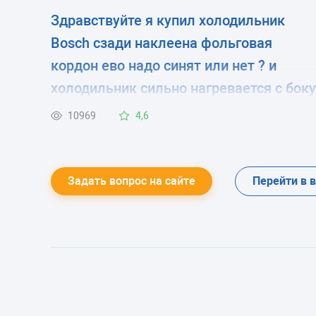
Здравствуйте я купил холодильник
Bosch сзади наклеена фольговая
кордон ево надо синят или нет ? и
холодильник сильно нагревается с боку
это так должна быт ?
10969
4,6
Задать вопрос на сайте
Перейти в 