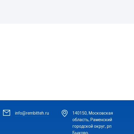
info@rembitteh.ru
140150, Московская
область, Раменский
городской округ, рп
Быково,