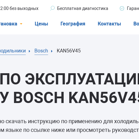
 22:00 без выходных
Бесплатная диагностика
Гаран
тановка
Цены
География
Контакты
Во
Стиральные машины
лодильники
Bosch
KAN56V45
машины
Посудомоечные машины
ые машины
Кондиционеры
ПО ЭКСПЛУАТАЦИ
 BOSCH KAN56V4
ели
но скачать инструкцию по применению для холодил
афы
м языке по ссылке ниже или просмотреть руководст