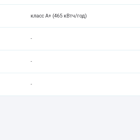
класс A+ (465 кВтч/год)
-
-
-