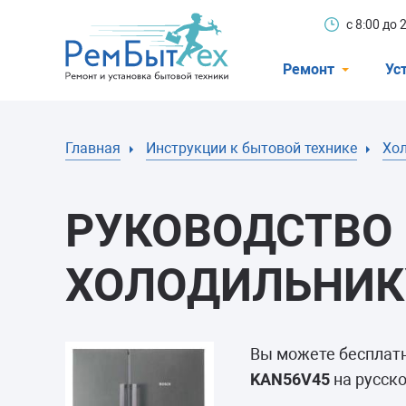
с 8:00 до
Ремонт
Ус
Холодильники
Главная
Инструкции к бытовой технике
Хо
Стиральные 
Посудомоечн
РУКОВОДСТВО 
Телевизоры
Кондиционеры
ХОЛОДИЛЬНИКУ
Варочные пан
Электроплиты
Вы можете бесплат
Духовные шк
KAN56V45
на русско