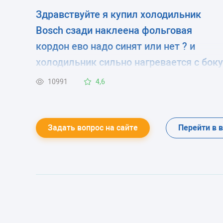
Здравствуйте я купил холодильник
Bosch сзади наклеена фольговая
кордон ево надо синят или нет ? и
холодильник сильно нагревается с боку
это так должна быт ?
10991
4,6
Задать вопрос на сайте
Перейти в 