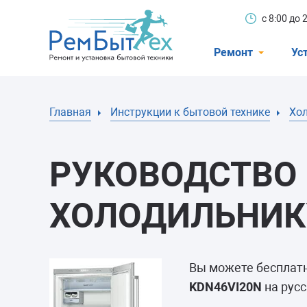
с 8:00 до
Ремонт
Ус
Холодильники
Главная
Инструкции к бытовой технике
Хо
Стиральные 
Посудомоечн
РУКОВОДСТВО 
Телевизоры
Кондиционеры
ХОЛОДИЛЬНИКУ
Варочные пан
Электроплиты
Вы можете бесплат
Духовные шк
KDN46VI20N
на русс