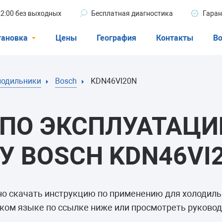
 22:00 без выходных
Бесплатная диагностика
Гаран
тановка
Цены
География
Контакты
Во
Стиральные машины
лодильники
Bosch
KDN46VI20N
машины
Посудомоечные машины
ые машины
Кондиционеры
ПО ЭКСПЛУАТАЦИ
 BOSCH KDN46VI
ели
но скачать инструкцию по применению для холодил
афы
ком языке по ссылке ниже или просмотреть руковод