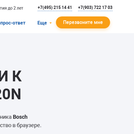
+7(495) 215 14 41
+7(903) 722 17 03
тия до 2 лет
Перезвоните мне
прос-ответ
Еще
О компании
Гарантийный случай
Отзывы
И К
Мастера
Блог
20N
Вакансии
Инструкции
ьника
Bosch
ство в браузере.