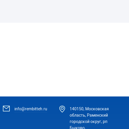
info@rembitteh.ru
140150, Московская
область, Раменский
городской округ, рп
Быково,