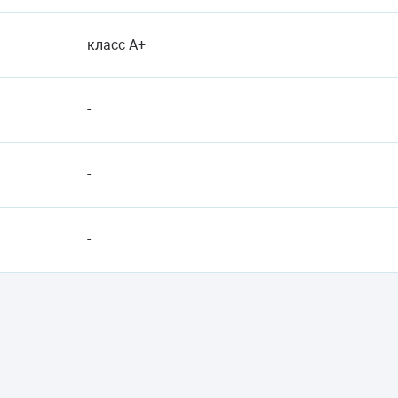
класс A+
-
-
-